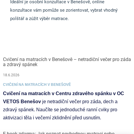
Ideální je osobní konzultace v Benešově, online
konzultace vám pomůže se zorientovat, vybrat vhodný
polštář a zúžit výběr matrace.
Cvičení na matracích v Benešově – netradiční večer pro záda
a zdravý spánek
18.6.2026
CVIČENÍ NA MATRACÍCH V BENEŠOVĚ
Cvičení na matracích v Centru zdravého spánku v OC
VETOS Benešov
je netradiční večer pro záda, dech a
zdravý spánek. Naučíte se jednoduché ranní cviky pro
aktivizaci těla i večerní zklidnění před usnutím.
E-book zdarma: Jak poznat nevhodnou matraci nebo