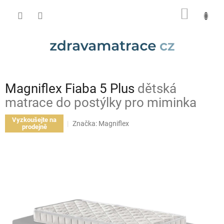
Přejít
NÁKUP
na
obsah
KOŠÍK
Magniflex Fiaba 5 Plus
dětská
matrace do postýlky pro miminka
Vyzkoušejte na
Značka:
Magniflex
prodejně