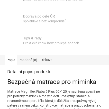
Doprava po celé ČR
spolehlivě a bez kompromisů
Tipy & rady
Praktické know-how pro lepší spánek
Popis
Podobné (8)
Diskuze
Detailní popis produktu
Bezpečná matrace pro miminka
Matrace Magniflex Fiaba 5 Plus 60×120 je navržena speciálně
pro potřeby miminek a malých dětí. Poskytuje stabilní a
rovnoměrnou oporu těla, která je důležitá pro správný vývoj
páteře v raném věku. Konstrukce matrace je přizpůsobena tak,