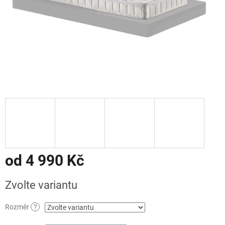
od
4 990 Kč
Měrná
Zvolte variantu
cena:
Rozměr
?