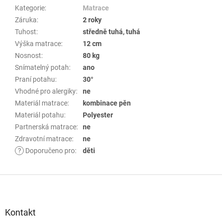
Kategorie
:
Matrace
Záruka
:
2 roky
Tuhost
:
středně tuhá, tuhá
Výška matrace
:
12 cm
Nosnost
:
80 kg
Snímatelný potah
:
ano
Praní potahu
:
30°
Vhodné pro alergiky
:
ne
Materiál matrace
:
kombinace pěn
Materiál potahu
:
Polyester
Partnerská matrace
:
ne
Zdravotní matrace
:
ne
?
Doporučeno pro
:
děti
Z
á
p
Kontakt