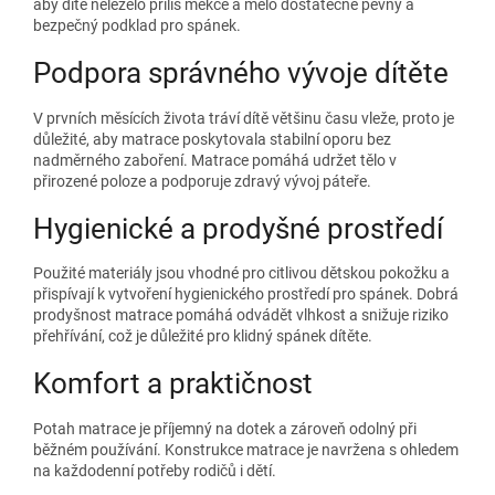
aby dítě neleželo příliš měkce a mělo dostatečně pevný a
bezpečný podklad pro spánek.
Podpora správného vývoje dítěte
V prvních měsících života tráví dítě většinu času vleže, proto je
důležité, aby matrace poskytovala stabilní oporu bez
nadměrného zaboření. Matrace pomáhá udržet tělo v
přirozené poloze a podporuje zdravý vývoj páteře.
Hygienické a prodyšné prostředí
Použité materiály jsou vhodné pro citlivou dětskou pokožku a
přispívají k vytvoření hygienického prostředí pro spánek. Dobrá
prodyšnost matrace pomáhá odvádět vlhkost a snižuje riziko
přehřívání, což je důležité pro klidný spánek dítěte.
Komfort a praktičnost
Potah matrace je příjemný na dotek a zároveň odolný při
běžném používání. Konstrukce matrace je navržena s ohledem
na každodenní potřeby rodičů i dětí.