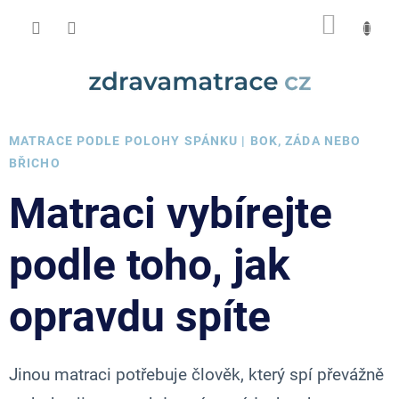
Přejít
NÁKUP
na
obsah
KOŠÍK
Matrace podle polohy spánku
MATRACE PODLE POLOHY SPÁNKU | BOK, ZÁDA NEBO
BŘICHO
Matraci vybírejte
podle toho, jak
opravdu spíte
Jinou matraci potřebuje člověk, který spí převážně