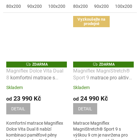
stabilní podporu...
páteře.
80x200
90x200
100x200
120x200
80x200
90x200
140x200
100x200
160x200
Vyzkoušejte na
prodejně
Z
Z
ZDARMA
ZDARMA
D
D
Magniflex Dolce Vita Dual
Magniflex MagniStretch®
A
A
8
komfortní matrace s
Sport 9
matrace pro aktivní
R
R
M
M
paměťovou pěnou pro
životní styl
A
A
Skladem
Skladem
každodenní spánek
23 990 Kč
24 990 Kč
od
od
DETAIL
DETAIL
Komfortní matrace Magniflex
Matrace Magniflex
Dolce Vita Dual 8 nabízí
MagniStretch® Sport 9 s
kombinaci paměťové pěny
výškou 9 cm je navržena pro