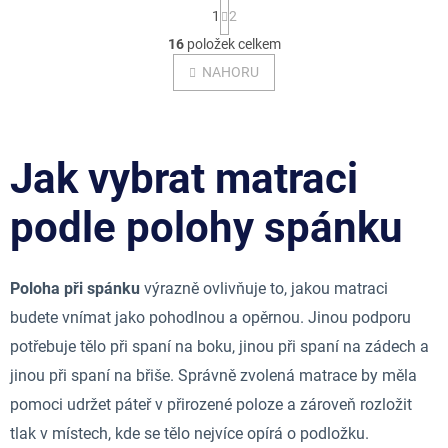
S
1
2
t
O
r
16
položek celkem
v
á
l
NAHORU
n
á
k
o
d
v
a
á
c
n
Jak vybrat matraci
í
í
p
r
podle polohy spánku
v
k
y
v
Poloha při spánku
výrazně ovlivňuje to, jakou matraci
ý
budete vnímat jako pohodlnou a opěrnou. Jinou podporu
p
i
potřebuje tělo při spaní na boku, jinou při spaní na zádech a
s
jinou při spaní na břiše. Správně zvolená matrace by měla
u
pomoci udržet páteř v přirozené poloze a zároveň rozložit
tlak v místech, kde se tělo nejvíce opírá o podložku.