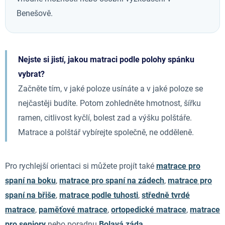
Benešově.
Nejste si jistí, jakou matraci podle polohy spánku
vybrat?
Začněte tím, v jaké poloze usínáte a v jaké poloze se
nejčastěji budíte. Potom zohledněte hmotnost, šířku
ramen, citlivost kyčlí, bolest zad a výšku polštáře.
Matrace a polštář vybírejte společně, ne odděleně.
Pro rychlejší orientaci si můžete projít také
matrace pro
spaní na boku
,
matrace pro spaní na zádech
,
matrace pro
spaní na břiše
,
matrace podle tuhosti
,
středně tvrdé
matrace
,
paměťové matrace
,
ortopedické matrace
,
matrace
pro seniory
nebo poradnu
Bolavá záda
.