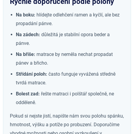
Rychlé doporučení podle polohy
Na boku:
hlídejte odlehčení ramen a kyčlí, ale bez
propadání pánve.
Na zádech:
důležitá je stabilní opora beder a
pánve.
Na břiše:
matrace by neměla nechat propadat
pánev a břicho.
Střídání poloh:
často funguje vyvážená středně
tvrdá matrace.
Bolest zad:
řešte matraci i polštář společně, ne
odděleně.
Pokud si nejste jistí, napište nám svou polohu spánku,
hmotnost, výšku a potíže po probuzení. Doporučíme
vhodné možnosti nebo osobní vyzkoušení v