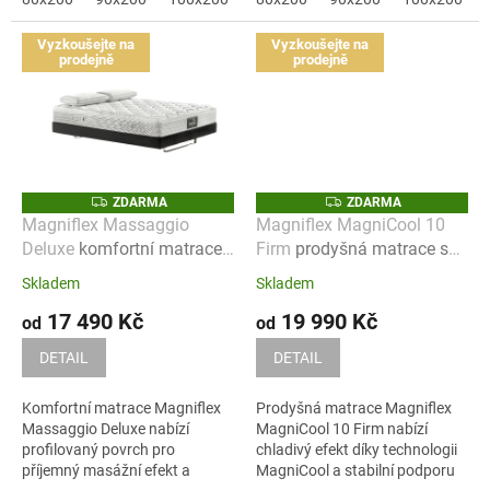
Vyzkoušejte na
Vyzkoušejte na
prodejně
prodejně
Z
Z
ZDARMA
ZDARMA
D
D
Magniflex Massaggio
Magniflex MagniCool 10
A
A
Deluxe
komfortní matrace
Firm
prodyšná matrace s
R
R
M
M
s profilovaným povrchem a
chladivým efektem
A
A
Skladem
Skladem
masážním efektem
17 490 Kč
19 990 Kč
od
od
DETAIL
DETAIL
Komfortní matrace Magniflex
Prodyšná matrace Magniflex
Massaggio Deluxe nabízí
MagniCool 10 Firm nabízí
profilovaný povrch pro
chladivý efekt díky technologii
příjemný masážní efekt a
MagniCool a stabilní podporu