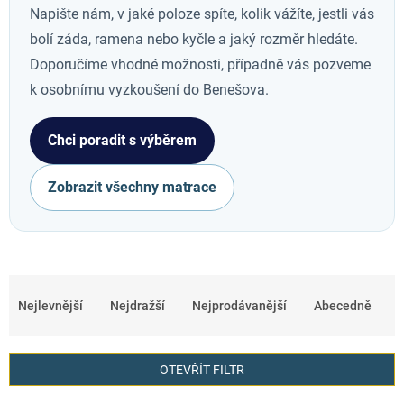
Napište nám, v jaké poloze spíte, kolik vážíte, jestli vás
bolí záda, ramena nebo kyčle a jaký rozměr hledáte.
Doporučíme vhodné možnosti, případně vás pozveme
k osobnímu vyzkoušení do Benešova.
Chci poradit s výběrem
Zobrazit všechny matrace
Ř
a
Nejlevnější
Nejdražší
Nejprodávanější
Abecedně
z
e
OTEVŘÍT FILTR
n