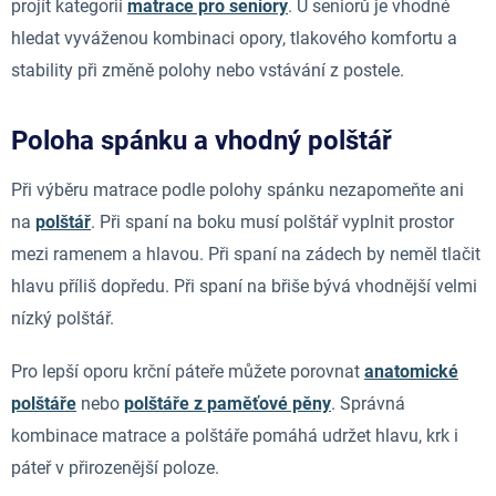
projít kategorii
matrace pro seniory
. U seniorů je vhodné
hledat vyváženou kombinaci opory, tlakového komfortu a
stability při změně polohy nebo vstávání z postele.
Poloha spánku a vhodný polštář
Při výběru matrace podle polohy spánku nezapomeňte ani
na
polštář
. Při spaní na boku musí polštář vyplnit prostor
mezi ramenem a hlavou. Při spaní na zádech by neměl tlačit
hlavu příliš dopředu. Při spaní na břiše bývá vhodnější velmi
nízký polštář.
Pro lepší oporu krční páteře můžete porovnat
anatomické
polštáře
nebo
polštáře z paměťové pěny
. Správná
kombinace matrace a polštáře pomáhá udržet hlavu, krk i
páteř v přirozenější poloze.