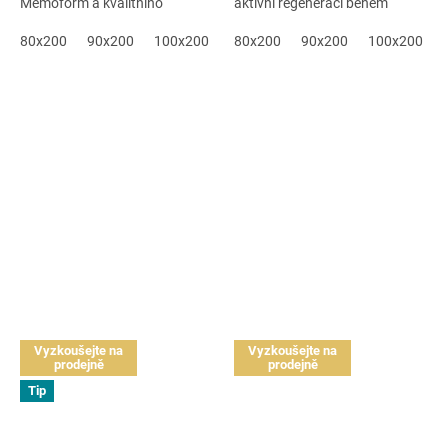
Memoform a kvalitního
aktivní regeneraci během
pěnového jádra pro...
spánku. Kombinuje...
80x200
90x200
100x200
120x200
80x200
90x200
140x200
100x200
160x200
Vyzkoušejte na
Vyzkoušejte na
prodejně
prodejně
Tip