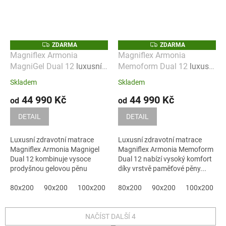
Z
Z
ZDARMA
ZDARMA
D
D
Magniflex Armonia
Magniflex Armonia
A
A
MagniGel Dual 12
luxusní
Memoform Dual 12
luxusní
R
R
M
M
zdravotní matrace s
zdravotní matrace s
A
A
Skladem
Skladem
gelovou pěnou MagniGel
paměťovou pěnou
44 990 Kč
44 990 Kč
Memoform
od
od
DETAIL
DETAIL
Luxusní zdravotní matrace
Luxusní zdravotní matrace
Magniflex Armonia Magnigel
Magniflex Armonia Memoform
Dual 12 kombinuje vysoce
Dual 12 nabízí vysoký komfort
prodyšnou gelovou pěnu
díky vrstvě paměťové pěny...
Magnigel s...
80x200
90x200
100x200
120x200
80x200
90x200
140x200
100x200
160x200
NAČÍST DALŠÍ 4