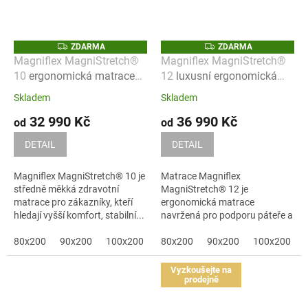
Z
Z
ZDARMA
ZDARMA
D
D
Magniflex MagniStretch®
Magniflex MagniStretch®
A
A
10
ergonomická matrace
12
luxusní ergonomická
R
R
M
M
podporující regeneraci
matrace pro regeneraci
A
A
Skladem
Skladem
páteře
páteře
32 990 Kč
36 990 Kč
od
od
DETAIL
DETAIL
Magniflex MagniStretch® 10 je
Matrace Magniflex
středně měkká zdravotní
MagniStretch® 12 je
matrace pro zákazníky, kteří
ergonomická matrace
hledají vyšší komfort, stabilní...
navržená pro podporu páteře a
regeneraci těla během
80x200
90x200
100x200
120x200
spánku....
80x200
90x200
140x200
100x200
160x200
Vyzkoušejte na
prodejně