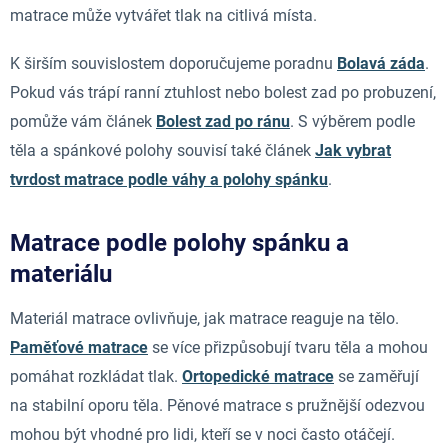
matrace může vytvářet tlak na citlivá místa.
K širším souvislostem doporučujeme poradnu
Bolavá záda
.
Pokud vás trápí ranní ztuhlost nebo bolest zad po probuzení,
pomůže vám článek
Bolest zad po ránu
. S výběrem podle
těla a spánkové polohy souvisí také článek
Jak vybrat
tvrdost matrace podle váhy a polohy spánku
.
Matrace podle polohy spánku a
materiálu
Materiál matrace ovlivňuje, jak matrace reaguje na tělo.
Paměťové matrace
se více přizpůsobují tvaru těla a mohou
pomáhat rozkládat tlak.
Ortopedické matrace
se zaměřují
na stabilní oporu těla. Pěnové matrace s pružnější odezvou
mohou být vhodné pro lidi, kteří se v noci často otáčejí.