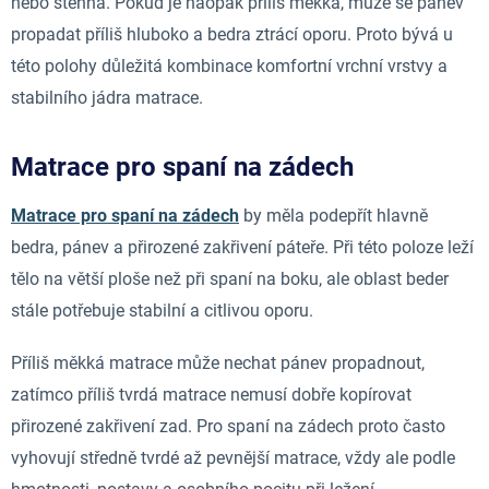
nebo stehna. Pokud je naopak příliš měkká, může se pánev
propadat příliš hluboko a bedra ztrácí oporu. Proto bývá u
této polohy důležitá kombinace komfortní vrchní vrstvy a
stabilního jádra matrace.
Matrace pro spaní na zádech
Matrace pro spaní na zádech
by měla podepřít hlavně
bedra, pánev a přirozené zakřivení páteře. Při této poloze leží
tělo na větší ploše než při spaní na boku, ale oblast beder
stále potřebuje stabilní a citlivou oporu.
Příliš měkká matrace může nechat pánev propadnout,
zatímco příliš tvrdá matrace nemusí dobře kopírovat
přirozené zakřivení zad. Pro spaní na zádech proto často
vyhovují středně tvrdé až pevnější matrace, vždy ale podle