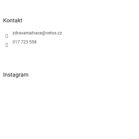
Z
á
p
Kontakt
a
zdravamatrace
@
vetos.cz
t
í
317 723 558
Instagram