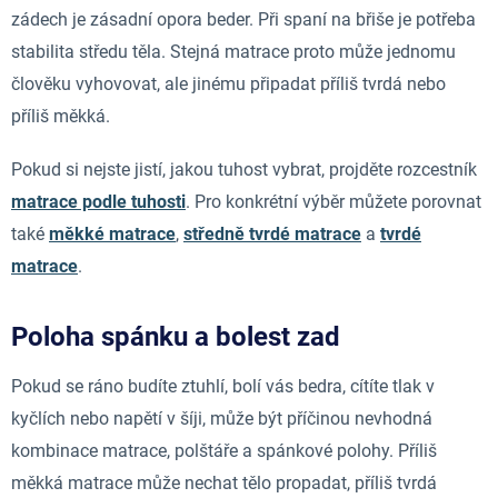
zádech je zásadní opora beder. Při spaní na břiše je potřeba
stabilita středu těla. Stejná matrace proto může jednomu
člověku vyhovovat, ale jinému připadat příliš tvrdá nebo
příliš měkká.
Pokud si nejste jistí, jakou tuhost vybrat, projděte rozcestník
matrace podle tuhosti
. Pro konkrétní výběr můžete porovnat
také
měkké matrace
,
středně tvrdé matrace
a
tvrdé
matrace
.
Poloha spánku a bolest zad
Pokud se ráno budíte ztuhlí, bolí vás bedra, cítíte tlak v
kyčlích nebo napětí v šíji, může být příčinou nevhodná
kombinace matrace, polštáře a spánkové polohy. Příliš
měkká matrace může nechat tělo propadat, příliš tvrdá