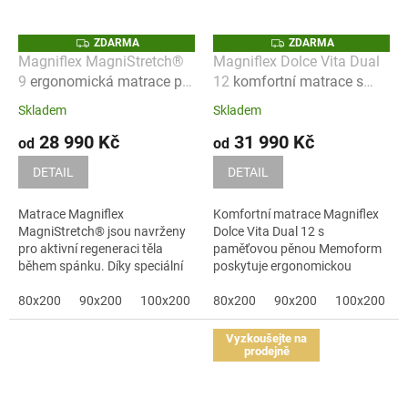
Z
Z
ZDARMA
ZDARMA
D
D
Magniflex MagniStretch®
Magniflex Dolce Vita Dual
A
A
9
ergonomická matrace pro
12
komfortní matrace s
R
R
M
M
regeneraci páteře během
paměťovou pěnou
A
A
Skladem
Skladem
spánku
Memoform
28 990 Kč
31 990 Kč
od
od
DETAIL
DETAIL
Matrace Magniflex
Komfortní matrace Magniflex
MagniStretch® jsou navrženy
Dolce Vita Dual 12 s
pro aktivní regeneraci těla
paměťovou pěnou Memoform
během spánku. Díky speciální
poskytuje ergonomickou
konstrukci...
podporu páteře a...
80x200
90x200
100x200
120x200
80x200
90x200
140x200
100x200
160x200
Vyzkoušejte na
prodejně