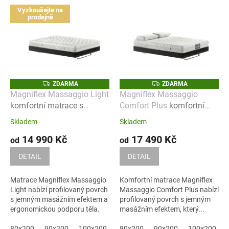
í
V
Vyzkoušejte na
p
ý
prodejně
r
p
o
i
d
s
u
p
Z
Z
ZDARMA
ZDARMA
k
r
D
D
Magniflex Massaggio Light
Magniflex Massaggio
A
A
t
o
komfortní matrace s
Comfort Plus
komfortní
R
R
M
M
jemným masážním
matrace s masážním
ů
d
A
A
Skladem
Skladem
efektem
efektem a podporou těla
u
14 990 Kč
17 490 Kč
od
od
k
DETAIL
DETAIL
t
ů
Matrace Magniflex Massaggio
Komfortní matrace Magniflex
Light nabízí profilovaný povrch
Massaggio Comfort Plus nabízí
s jemným masážním efektem a
profilovaný povrch s jemným
ergonomickou podporu těla.
masážním efektem, který...
Je...
80x200
90x200
100x200
120x200
80x200
90x200
140x200
100x200
160x200