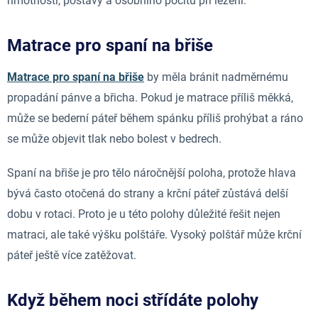
hmotnosti, postavy a osobního pocitu při ležení.
Matrace pro spaní na břiše
Matrace pro spaní na břiše
by měla bránit nadměrnému
propadání pánve a břicha. Pokud je matrace příliš měkká,
může se bederní páteř během spánku příliš prohýbat a ráno
se může objevit tlak nebo bolest v bedrech.
Spaní na břiše je pro tělo náročnější poloha, protože hlava
bývá často otočená do strany a krční páteř zůstává delší
dobu v rotaci. Proto je u této polohy důležité řešit nejen
matraci, ale také výšku polštáře. Vysoký polštář může krční
páteř ještě více zatěžovat.
Když během noci střídáte polohy