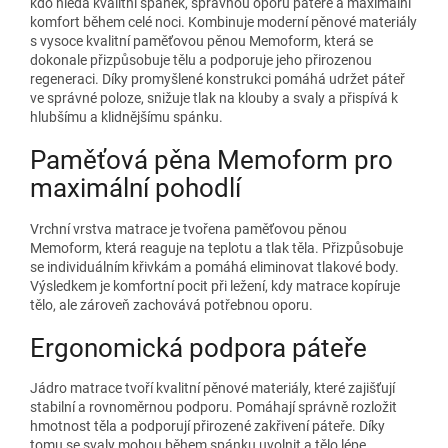
kdo hledá kvalitní spánek, správnou oporu páteře a maximální
komfort během celé noci. Kombinuje moderní pěnové materiály
s vysoce kvalitní paměťovou pěnou Memoform, která se
dokonale přizpůsobuje tělu a podporuje jeho přirozenou
regeneraci. Díky promyšlené konstrukci pomáhá udržet páteř
ve správné poloze, snižuje tlak na klouby a svaly a přispívá k
hlubšímu a klidnějšímu spánku.
Paměťová pěna Memoform pro
maximální pohodlí
Vrchní vrstva matrace je tvořena paměťovou pěnou
Memoform, která reaguje na teplotu a tlak těla. Přizpůsobuje
se individuálním křivkám a pomáhá eliminovat tlakové body.
Výsledkem je komfortní pocit při ležení, kdy matrace kopíruje
tělo, ale zároveň zachovává potřebnou oporu.
Ergonomická podpora páteře
Jádro matrace tvoří kvalitní pěnové materiály, které zajišťují
stabilní a rovnoměrnou podporu. Pomáhají správně rozložit
hmotnost těla a podporují přirozené zakřivení páteře. Díky
tomu se svaly mohou během spánku uvolnit a tělo lépe