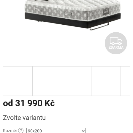
Z
ZDARMA
D
A
R
M
A
od
31 990 Kč
Měrná
Zvolte variantu
cena:
Rozměr
?