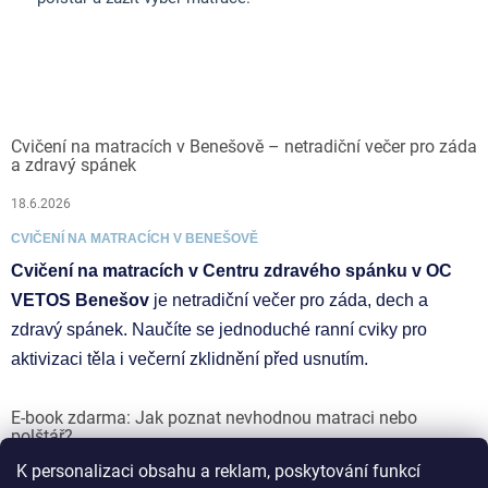
Cvičení na matracích v Benešově – netradiční večer pro záda
a zdravý spánek
18.6.2026
CVIČENÍ NA MATRACÍCH V BENEŠOVĚ
Cvičení na matracích v Centru zdravého spánku v OC
VETOS Benešov
je netradiční večer pro záda, dech a
zdravý spánek. Naučíte se jednoduché ranní cviky pro
aktivizaci těla i večerní zklidnění před usnutím.
E-book zdarma: Jak poznat nevhodnou matraci nebo
polštář?
K personalizaci obsahu a reklam, poskytování funkcí
17.6.2026