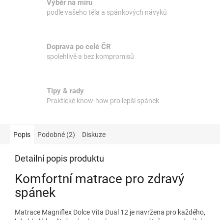
Výběr na míru
podle vašeho těla a spánkových návyků
Doprava po celé ČR
spolehlivě a bez kompromisů
Tipy & rady
Praktické know-how pro lepší spánek
Popis
Podobné (2)
Diskuze
Detailní popis produktu
Komfortní matrace pro zdravý
spánek
Matrace Magniflex Dolce Vita Dual 12 je navržena pro každého,