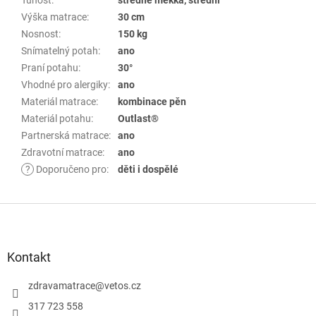
Tuhost
:
středně měkká, střední
Výška matrace
:
30 cm
Nosnost
:
150 kg
Snímatelný potah
:
ano
Praní potahu
:
30°
Vhodné pro alergiky
:
ano
Materiál matrace
:
kombinace pěn
Materiál potahu
:
Outlast®
Partnerská matrace
:
ano
Zdravotní matrace
:
ano
?
Doporučeno pro
:
děti i dospělé
Z
á
p
Kontakt
a
zdravamatrace
@
vetos.cz
t
í
317 723 558