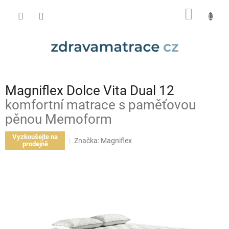
Přejít
NÁKUP
na
obsah
KOŠÍK
Magniflex Dolce Vita Dual 12
komfortní matrace s paměťovou
pěnou Memoform
Vyzkoušejte na
Značka:
Magniflex
prodejně