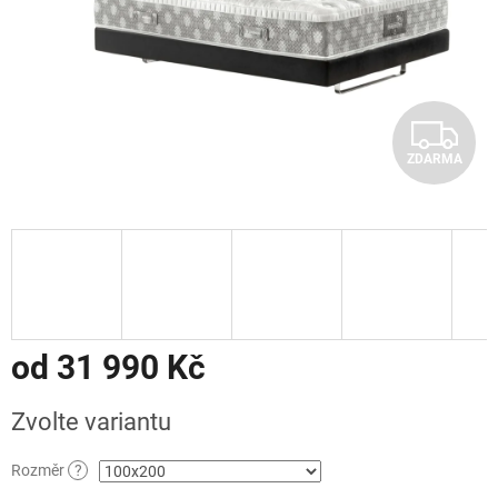
Z
ZDARMA
D
A
R
M
A
od
31 990 Kč
Měrná
Zvolte variantu
cena:
Rozměr
?