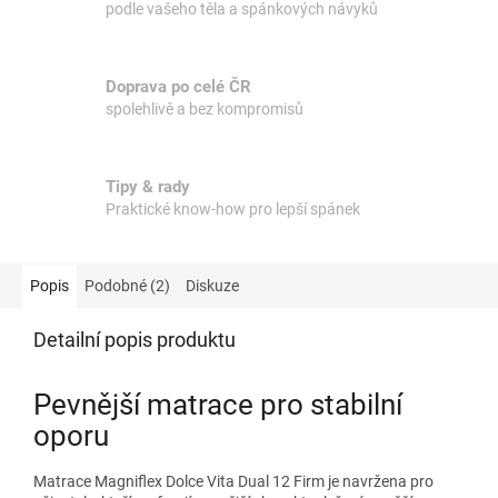
podle vašeho těla a spánkových návyků
Doprava po celé ČR
spolehlivě a bez kompromisů
Tipy & rady
Praktické know-how pro lepší spánek
Popis
Podobné (2)
Diskuze
Detailní popis produktu
Pevnější matrace pro stabilní
oporu
Matrace Magniflex Dolce Vita Dual 12 Firm je navržena pro