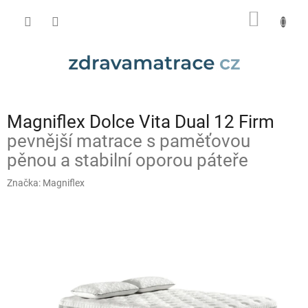
Přejít
NÁKUP
na
obsah
KOŠÍK
Magniflex Dolce Vita Dual 12 Firm
pevnější matrace s paměťovou
pěnou a stabilní oporou páteře
Značka:
Magniflex