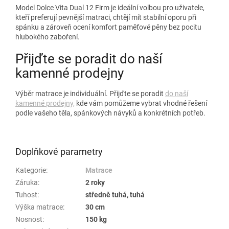
Model Dolce Vita Dual 12 Firm je ideální volbou pro uživatele,
kteří preferují pevnější matraci, chtějí mít stabilní oporu při
spánku a zároveň ocení komfort paměťové pěny bez pocitu
hlubokého zaboření.
Přijďte se poradit do naší
kamenné prodejny
Výběr matrace je individuální. Přijďte se poradit
do naší
kamenné prodejny,
kde vám pomůžeme vybrat vhodné řešení
podle vašeho těla, spánkových návyků a konkrétních potřeb.
Doplňkové parametry
Kategorie
:
Matrace
Záruka
:
2 roky
Tuhost
:
středně tuhá, tuhá
Výška matrace
:
30 cm
Nosnost
:
150 kg