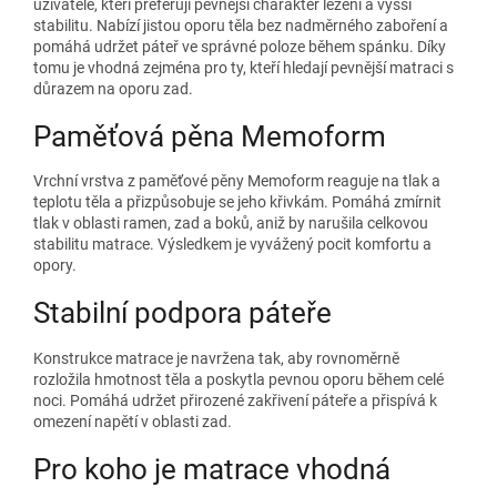
uživatele, kteří preferují pevnější charakter ležení a vyšší
stabilitu. Nabízí jistou oporu těla bez nadměrného zaboření a
pomáhá udržet páteř ve správné poloze během spánku. Díky
tomu je vhodná zejména pro ty, kteří hledají pevnější matraci s
důrazem na oporu zad.
Paměťová pěna Memoform
Vrchní vrstva z paměťové pěny Memoform reaguje na tlak a
teplotu těla a přizpůsobuje se jeho křivkám. Pomáhá zmírnit
tlak v oblasti ramen, zad a boků, aniž by narušila celkovou
stabilitu matrace. Výsledkem je vyvážený pocit komfortu a
opory.
Stabilní podpora páteře
Konstrukce matrace je navržena tak, aby rovnoměrně
rozložila hmotnost těla a poskytla pevnou oporu během celé
noci. Pomáhá udržet přirozené zakřivení páteře a přispívá k
omezení napětí v oblasti zad.
Pro koho je matrace vhodná