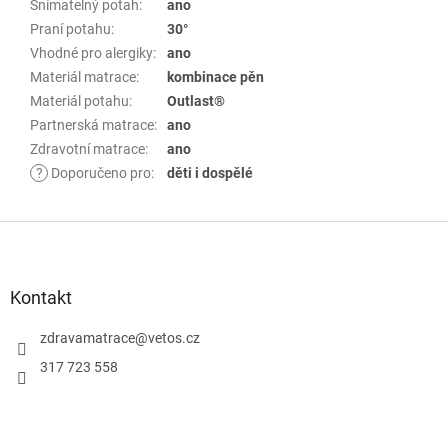
Snímatelný potah
:
ano
Praní potahu
:
30°
Vhodné pro alergiky
:
ano
Materiál matrace
:
kombinace pěn
Materiál potahu
:
Outlast®
Partnerská matrace
:
ano
Zdravotní matrace
:
ano
?
Doporučeno pro
:
děti i dospělé
Z
á
p
Kontakt
a
zdravamatrace
@
vetos.cz
t
í
317 723 558