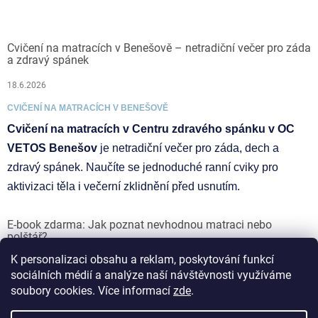
Cvičení na matracích v Benešově – netradiční večer pro záda
a zdravý spánek
18.6.2026
CVIČENÍ NA MATRACÍCH V BENEŠOVĚ
Cvičení na matracích v Centru zdravého spánku v OC
VETOS Benešov
je netradiční večer pro záda, dech a
zdravý spánek. Naučíte se jednoduché ranní cviky pro
aktivizaci těla i večerní zklidnění před usnutím.
E-book zdarma: Jak poznat nevhodnou matraci nebo
polštář?
K personalizaci obsahu a reklam, poskytování funkcí
17.6.2026
sociálních médií a analýze naší návštěvnosti využíváme
soubory cookies. Více informací
zde
.
Vytvořil Shoptet