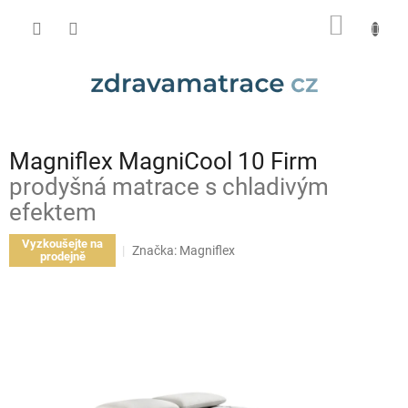
Přejít
NÁKUP
na
obsah
KOŠÍK
Magniflex MagniCool 10 Firm
prodyšná matrace s chladivým
efektem
Vyzkoušejte na
Značka:
Magniflex
prodejně