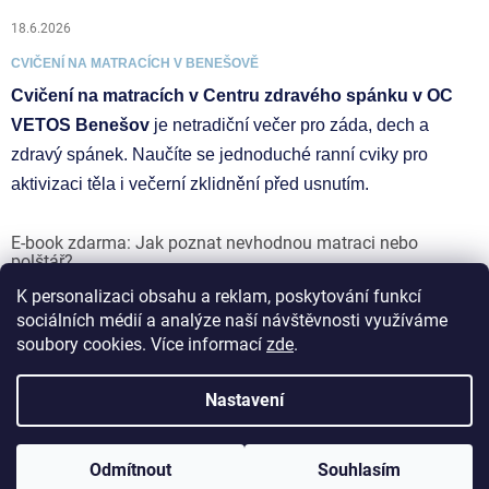
18.6.2026
CVIČENÍ NA MATRACÍCH V BENEŠOVĚ
Cvičení na matracích v Centru zdravého spánku v OC
VETOS Benešov
je netradiční večer pro záda, dech a
zdravý spánek. Naučíte se jednoduché ranní cviky pro
aktivizaci těla i večerní zklidnění před usnutím.
E-book zdarma: Jak poznat nevhodnou matraci nebo
polštář?
K personalizaci obsahu a reklam, poskytování funkcí
17.6.2026
sociálních médií a analýze naší návštěvnosti využíváme
soubory cookies. Více informací
zde
.
Vytvořil Shoptet
Nastavení
Copyright 2026
ZDRAVAMATRACE.CZ I VETOS group s.r.o.
.
Odmítnout
Souhlasím
Všechna práva vyhrazena.
Upravit nastavení cookies