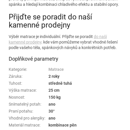
spánku a hledají kombinaci chladivého efektu a stabilní opory.
Přijďte se poradit do naší
kamenné prodejny
Výběr matrace je individuální. Přijďte se poradit
do naší
kamenné prodejny,
kde vám pomůžeme vybrat vhodné řešení
podle vašeho těla, spánkových návyků a konkrétních potřeb.
Doplňkové parametry
Kategorie
:
Matrace
Záruka
:
2 roky
Tuhost
:
středně tuhá
Výška matrace
:
25 cm
Nosnost
:
150 kg
Snímatelný potah
:
ano
Praní potahu
:
30°
Vhodné pro alergiky
:
ano
Materiál matrace
:
kombinace pěn