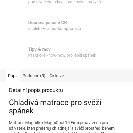
podle vašeho těla a spánkových návyků
Doprava po celé ČR
spolehlivě a bez kompromisů
Tipy & rady
Praktické know-how pro lepší spánek
Popis
Podobné (5)
Diskuze
Detailní popis produktu
Chladivá matrace pro svěží
spánek
Matrace Magniflex MagniCool 10 Firm je navržena pro
uživatele, kteří preferují chladnější a svěží prostředí během