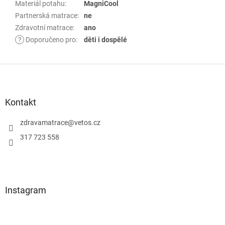
Materiál potahu
:
MagniCool
Partnerská matrace
:
ne
Zdravotní matrace
:
ano
?
Doporučeno pro
:
děti i dospělé
Z
á
p
Kontakt
a
zdravamatrace
@
vetos.cz
t
í
317 723 558
Instagram