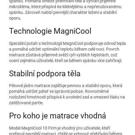
spánku. Pomáhá omezit přehřívání těla a vytváří příjemné
mikroklima, které přispívá ke klidnějšímu a nepřerušovanému
spánku. Zároveň nabízí pevnější charakter ležení a stabilní
oporu.
Technologie MagniCool
Speciální potah s technologií MagniCool podporuje odvod tepla
a pomáhá udržet optimální teplotu během celé noci. Povrch
matrace zůstává příjemně svěží i při vyšších teplotách, což
ocení zejména uživatelé, kteří se během spánku více zahřívají.
Stabilní podpora těla
Pěnové jádro matrace zajišťuje pevnou a stabilní oporu, která
pomáhá udržet páteř ve správné poloze. Rovnoměrné
rozložení hmotnosti přispívá k uvolnění zad a omezení tlaku na
zatěžované partie.
Pro koho je matrace vhodná
Model MagniCool 10 Firm je vhodný pro uživatele, kteří
preferují pevnější matraci, chtějí se vyhnout přehřívání během