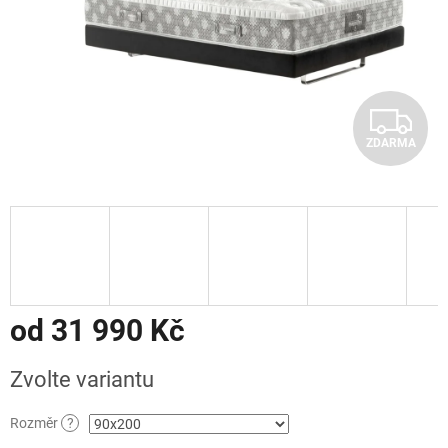
Z
ZDARMA
D
A
R
M
A
od
31 990 Kč
Měrná
Zvolte variantu
cena:
Rozměr
?