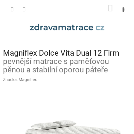
Přejít
NÁKUP
na
obsah
KOŠÍK
Magniflex Dolce Vita Dual 12 Firm
pevnější matrace s paměťovou
pěnou a stabilní oporou páteře
Značka:
Magniflex