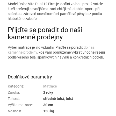
Model Dolce Vita Dual 12 Firm je ideální volbou pro uživatele,
kteří preferují pevnější matraci, chtějí mít stabilní oporu při
spánku a zároveň ocení komfort paměťové pěny bez pocitu
hlubokého zaboření.
Přijďte se poradit do naší
kamenné prodejny
Výběr matrace je individuální. Přijďte se poradit
do naší
kamenné prodejny,
kde vám pomůžeme vybrat vhodné řešení
podle vašeho těla, spánkových návyků a konkrétních potřeb.
Doplňkové parametry
Kategorie
:
Matrace
Záruka
:
2 roky
Tuhost
:
středně tuhá, tuhá
Výška matrace
:
30 cm
Nosnost
:
150 kg