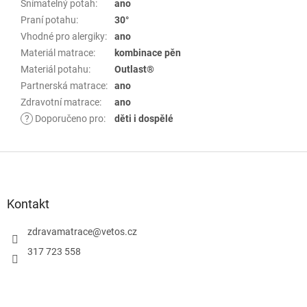
Snímatelný potah
:
ano
Praní potahu
:
30°
Vhodné pro alergiky
:
ano
Materiál matrace
:
kombinace pěn
Materiál potahu
:
Outlast®
Partnerská matrace
:
ano
Zdravotní matrace
:
ano
?
Doporučeno pro
:
děti i dospělé
Z
á
p
Kontakt
a
zdravamatrace
@
vetos.cz
t
í
317 723 558