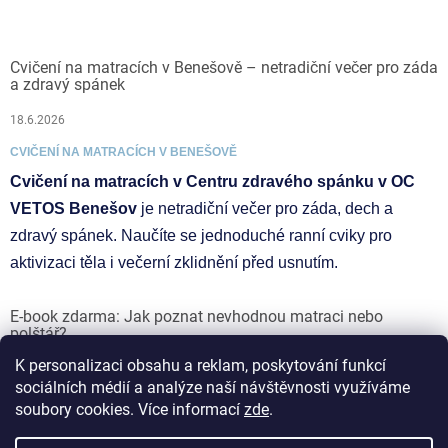
Cvičení na matracích v Benešově – netradiční večer pro záda
a zdravý spánek
18.6.2026
CVIČENÍ NA MATRACÍCH V BENEŠOVĚ
Cvičení na matracích v Centru zdravého spánku v OC
VETOS Benešov
je netradiční večer pro záda, dech a
zdravý spánek. Naučíte se jednoduché ranní cviky pro
aktivizaci těla i večerní zklidnění před usnutím.
E-book zdarma: Jak poznat nevhodnou matraci nebo
polštář?
K personalizaci obsahu a reklam, poskytování funkcí
17.6.2026
sociálních médií a analýze naší návštěvnosti využíváme
soubory cookies. Více informací
zde
.
Vytvořil Shoptet