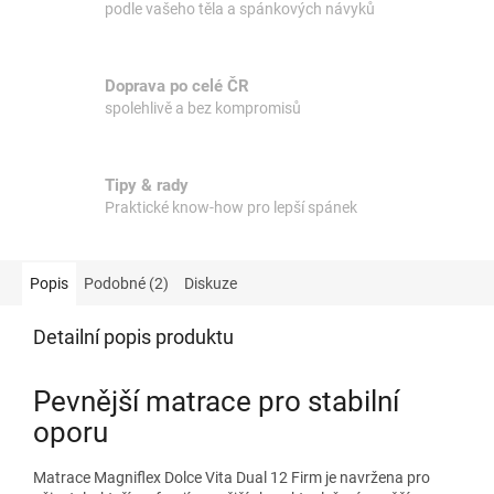
podle vašeho těla a spánkových návyků
Doprava po celé ČR
spolehlivě a bez kompromisů
Tipy & rady
Praktické know-how pro lepší spánek
Popis
Podobné (2)
Diskuze
Detailní popis produktu
Pevnější matrace pro stabilní
oporu
Matrace Magniflex Dolce Vita Dual 12 Firm je navržena pro