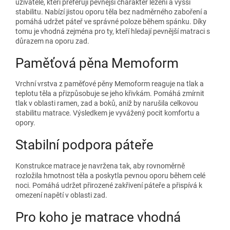
uživatele, kteří preferují pevnější charakter ležení a vyšší
stabilitu. Nabízí jistou oporu těla bez nadměrného zaboření a
pomáhá udržet páteř ve správné poloze během spánku. Díky
tomu je vhodná zejména pro ty, kteří hledají pevnější matraci s
důrazem na oporu zad.
Paměťová pěna Memoform
Vrchní vrstva z paměťové pěny Memoform reaguje na tlak a
teplotu těla a přizpůsobuje se jeho křivkám. Pomáhá zmírnit
tlak v oblasti ramen, zad a boků, aniž by narušila celkovou
stabilitu matrace. Výsledkem je vyvážený pocit komfortu a
opory.
Stabilní podpora páteře
Konstrukce matrace je navržena tak, aby rovnoměrně
rozložila hmotnost těla a poskytla pevnou oporu během celé
noci. Pomáhá udržet přirozené zakřivení páteře a přispívá k
omezení napětí v oblasti zad.
Pro koho je matrace vhodná