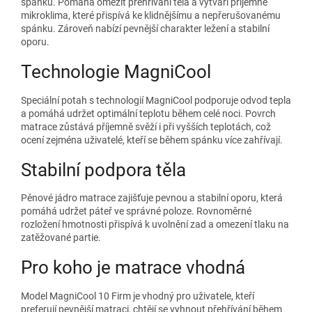
spánku. Pomáhá omezit přehřívání těla a vytváří příjemné
mikroklima, které přispívá ke klidnějšímu a nepřerušovanému
spánku. Zároveň nabízí pevnější charakter ležení a stabilní
oporu.
Technologie MagniCool
Speciální potah s technologií MagniCool podporuje odvod tepla
a pomáhá udržet optimální teplotu během celé noci. Povrch
matrace zůstává příjemně svěží i při vyšších teplotách, což
ocení zejména uživatelé, kteří se během spánku více zahřívají.
Stabilní podpora těla
Pěnové jádro matrace zajišťuje pevnou a stabilní oporu, která
pomáhá udržet páteř ve správné poloze. Rovnoměrné
rozložení hmotnosti přispívá k uvolnění zad a omezení tlaku na
zatěžované partie.
Pro koho je matrace vhodná
Model MagniCool 10 Firm je vhodný pro uživatele, kteří
preferují pevnější matraci, chtějí se vyhnout přehřívání během