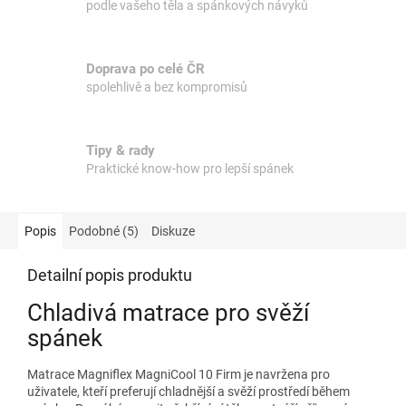
podle vašeho těla a spánkových návyků
Doprava po celé ČR
spolehlivě a bez kompromisů
Tipy & rady
Praktické know-how pro lepší spánek
Popis
Podobné (5)
Diskuze
Detailní popis produktu
Chladivá matrace pro svěží
spánek
Matrace Magniflex MagniCool 10 Firm je navržena pro
uživatele, kteří preferují chladnější a svěží prostředí během