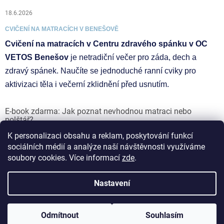
18.6.2026
CVIČENÍ NA MATRACÍCH V BENEŠOVĚ
Cvičení na matracích v Centru zdravého spánku v OC
VETOS Benešov
je netradiční večer pro záda, dech a
zdravý spánek. Naučíte se jednoduché ranní cviky pro
aktivizaci těla i večerní zklidnění před usnutím.
E-book zdarma: Jak poznat nevhodnou matraci nebo
polštář?
K personalizaci obsahu a reklam, poskytování funkcí
17.6.2026
sociálních médií a analýze naší návštěvnosti využíváme
soubory cookies. Více informací
zde
.
Vytvořil Shoptet
Nastavení
Copyright 2026
ZDRAVAMATRACE.CZ I VETOS group s.r.o.
.
Odmítnout
Souhlasím
Všechna práva vyhrazena.
Upravit nastavení cookies