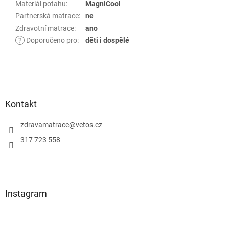
Materiál potahu
:
MagniCool
Partnerská matrace
:
ne
Zdravotní matrace
:
ano
?
Doporučeno pro
:
děti i dospělé
Z
á
p
Kontakt
a
zdravamatrace
@
vetos.cz
t
í
317 723 558
Instagram