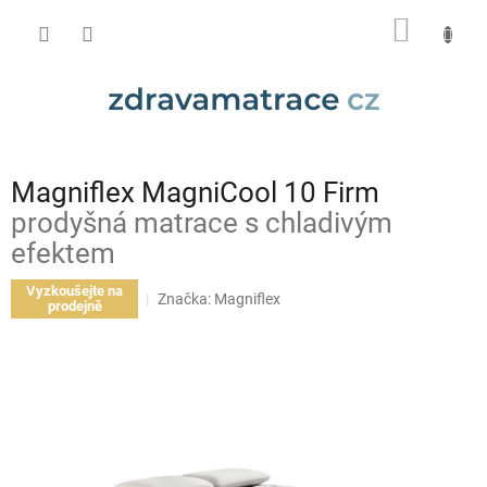
Přejít
NÁKUP
na
obsah
KOŠÍK
Magniflex MagniCool 10 Firm
prodyšná matrace s chladivým
efektem
Vyzkoušejte na
Značka:
Magniflex
prodejně