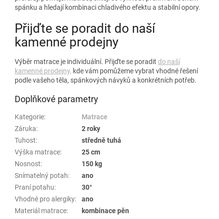
spánku a hledají kombinaci chladivého efektu a stabilní opory.
Přijďte se poradit do naší
kamenné prodejny
Výběr matrace je individuální. Přijďte se poradit
do naší
kamenné prodejny,
kde vám pomůžeme vybrat vhodné řešení
podle vašeho těla, spánkových návyků a konkrétních potřeb.
Doplňkové parametry
Kategorie
:
Matrace
Záruka
:
2 roky
Tuhost
:
středně tuhá
Výška matrace
:
25 cm
Nosnost
:
150 kg
Snímatelný potah
:
ano
Praní potahu
:
30°
Vhodné pro alergiky
:
ano
Materiál matrace
:
kombinace pěn