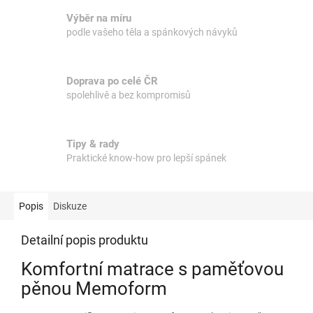
Výběr na míru
podle vašeho těla a spánkových návyků
Doprava po celé ČR
spolehlivě a bez kompromisů
Tipy & rady
Praktické know-how pro lepší spánek
Popis
Diskuze
Detailní popis produktu
Komfortní matrace s paměťovou
pěnou Memoform