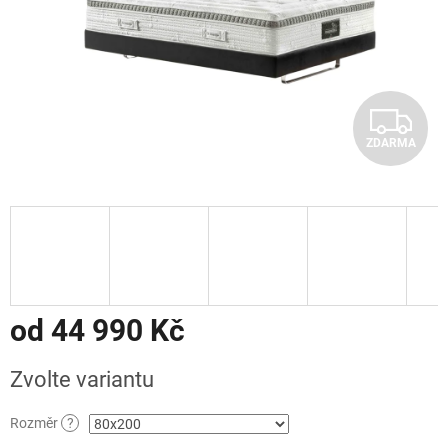
Z
ZDARMA
D
A
R
M
A
od
44 990 Kč
Měrná
Zvolte variantu
cena:
Rozměr
?