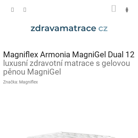
Přejít
NÁKUP
na
obsah
KOŠÍK
Magniflex Armonia MagniGel Dual 12
luxusní zdravotní matrace s gelovou
pěnou MagniGel
Značka:
Magniflex