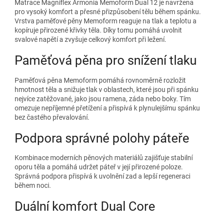
Matrace Magniflex Armonia Memoform Dual 12 je navržena
pro vysoký komfort a přesné přizpůsobení tělu během spánku.
Vrstva paměťové pěny Memoform reaguje na tlak a teplotu a
kopíruje přirozené křivky těla. Díky tomu pomáhá uvolnit
svalové napětí a zvyšuje celkový komfort při ležení.
Paměťová pěna pro snížení tlaku
Paměťová pěna Memoform pomáhá rovnoměrně rozložit
hmotnost těla a snižuje tlak v oblastech, které jsou při spánku
nejvíce zatěžované, jako jsou ramena, záda nebo boky. Tím
omezuje nepříjemné přetížení a přispívá k plynulejšímu spánku
bez častého převalování.
Podpora správné polohy páteře
Kombinace moderních pěnových materiálů zajišťuje stabilní
oporu těla a pomáhá udržet páteř v její přirozené poloze.
Správná podpora přispívá k uvolnění zad a lepší regeneraci
během noci.
Duální komfort Dual Core