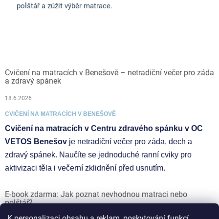
polštář a zúžit výběr matrace.
Cvičení na matracích v Benešově – netradiční večer pro záda
a zdravý spánek
18.6.2026
CVIČENÍ NA MATRACÍCH V BENEŠOVĚ
Cvičení na matracích v Centru zdravého spánku v OC
VETOS Benešov
je netradiční večer pro záda, dech a
zdravý spánek. Naučíte se jednoduché ranní cviky pro
aktivizaci těla i večerní zklidnění před usnutím.
E-book zdarma: Jak poznat nevhodnou matraci nebo
polštář?
K personalizaci obsahu a reklam, poskytování funkcí