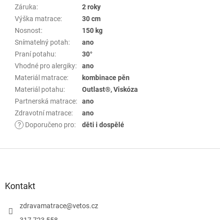
Záruka
:
2 roky
Výška matrace
:
30 cm
Nosnost
:
150 kg
Snímatelný potah
:
ano
Praní potahu
:
30°
Vhodné pro alergiky
:
ano
Materiál matrace
:
kombinace pěn
Materiál potahu
:
Outlast®, Viskóza
Partnerská matrace
:
ano
Zdravotní matrace
:
ano
?
Doporučeno pro
:
děti i dospělé
Z
á
p
Kontakt
a
zdravamatrace
@
vetos.cz
t