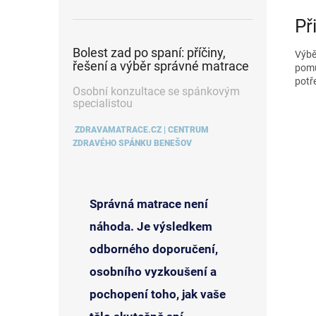
Př
Bolest zad po spaní: příčiny,
Výběr
řešení a výběr správné matrace
pomů
potř
Osobní konzultace se spánkovým
specialistou
ZDRAVAMATRACE.CZ | CENTRUM
ZDRAVÉHO SPÁNKU BENEŠOV
Správná matrace není
náhoda. Je výsledkem
odborného doporučení,
osobního vyzkoušení a
pochopení toho, jak vaše