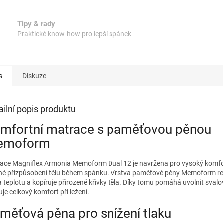
A
Tipy & rady
Praktické know-how pro lepší spánek
s
Diskuze
ailní popis produktu
mfortní matrace s paměťovou pěnou
emoform
ace Magniflex Armonia Memoform Dual 12 je navržena pro vysoký komfo
né přizpůsobení tělu během spánku. Vrstva paměťové pěny Memoform re
 a teplotu a kopíruje přirozené křivky těla. Díky tomu pomáhá uvolnit svalo
je celkový komfort při ležení.
měťová pěna pro snížení tlaku