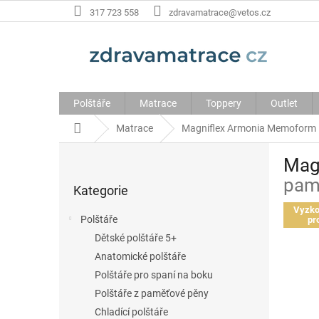
Přejít
317 723 558
zdravamatrace@vetos.cz
na
obsah
Polštáře
Matrace
Toppery
Outlet
Domů
Matrace
Magniflex Armonia Memoform 
P
Mag
o
Přeskočit
pam
s
Kategorie
kategorie
t
Vyzko
Polštáře
pr
r
Dětské polštáře 5+
a
Anatomické polštáře
n
Polštáře pro spaní na boku
n
Polštáře z paměťové pěny
í
Chladící polštáře