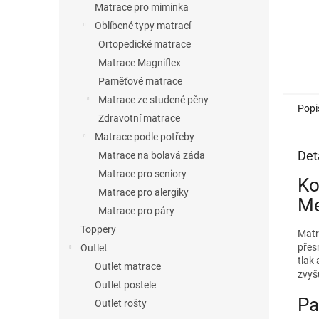
Matrace pro miminka
Oblíbené typy matrací
Ortopedické matrace
Matrace Magniflex
Paměťové matrace
Matrace ze studené pěny
Popi
Zdravotní matrace
Matrace podle potřeby
Det
Matrace na bolavá záda
Matrace pro seniory
Ko
Matrace pro alergiky
M
Matrace pro páry
Toppery
Matr
přes
Outlet
tlak
Outlet matrace
zvyšu
Outlet postele
Pa
Outlet rošty