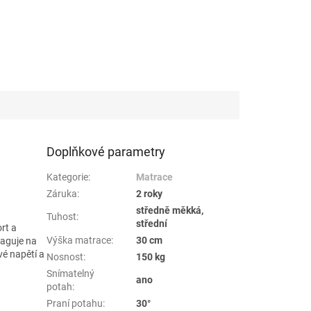
Doplňkové parametry
Kategorie
:
Matrace
Záruka
:
2 roky
středně měkká,
Tuhost
:
střední
rt a
Výška matrace
:
30 cm
aguje na
vé napětí a
Nosnost
:
150 kg
Snímatelný
ano
potah
:
Praní potahu
:
30°