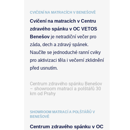
CVIČENÍ NA MATRACÍCH V BENEŠOVĚ
Cvičení na matracích v Centru
zdravého spánku v OC VETOS
Benešov
je netradiční večer pro
záda, dech a zdravý spánek.
Naučíte se jednoduché ranní cviky
pro aktivizaci těla i večerní zklidnění
před usnutím.
Centrum zdravého spánku Benešov
– showroom matrací a polštářů 30
km od Prahy
SHOWROOM MATRACÍ A POLŠTÁŘŮ V
BENEŠOVĚ
Centrum zdravého spánku v OC