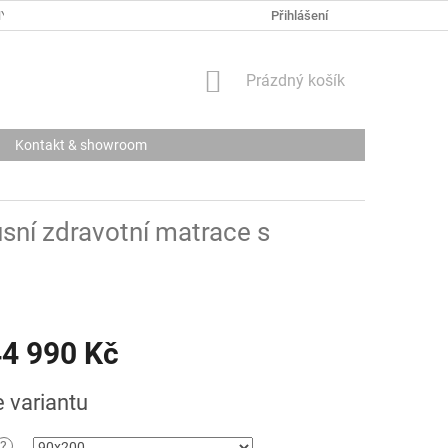
Y OSOBNÍCH ÚDAJŮ
Přihlášení
NÁKUPNÍ
Prázdný košík
KOŠÍK
Kontakt & showroom
usní zdravotní matrace s
4 990 Kč
e variantu
?