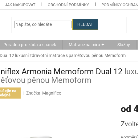
JAK NAKUPOVAT
OBCHODNÍ PODMÍNKY
PODMÍNKY OCHRAN
HLEDAT
Poradna pro záda a spánek
Matrace na míru ✦
Služby
Dual 12
luxusní zdravotní matrace s paměťovou pěnou Memoform
niflex Armonia Memoform Dual 12
lux
ěťovou pěnou Memoform
ušejte na
Značka:
Magniflex
odejně
od
4
Měrná
Zvolt
cena:
Rozměr