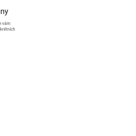
jny
e vám
krétních