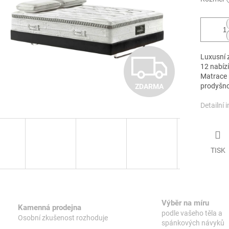
Z
Luxusní 
12 nabíz
Matrace 
prodyšno
ZDARMA
D
Detailní 
A
TISK
R
M
Výběr na míru
Kamenná prodejna
podle vašeho těla a
Osobní zkušenost rozhoduje
spánkových návyků