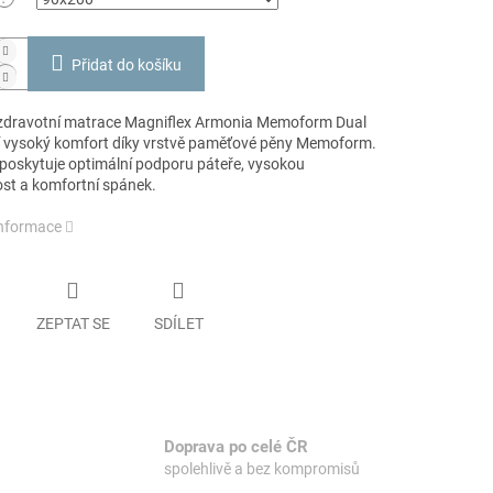
Přidat do košíku
zdravotní matrace Magniflex Armonia Memoform Dual
í vysoký komfort díky vrstvě paměťové pěny Memoform.
poskytuje optimální podporu páteře, vysokou
st a komfortní spánek.
informace
ZEPTAT SE
SDÍLET
Doprava po celé ČR
spolehlivě a bez kompromisů