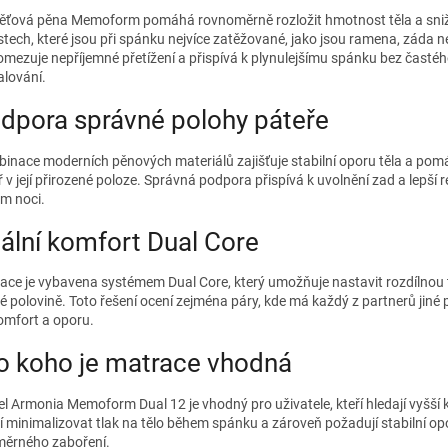
ťová pěna Memoform pomáhá rovnoměrně rozložit hmotnost těla a snižu
stech, které jsou při spánku nejvíce zatěžované, jako jsou ramena, záda 
omezuje nepříjemné přetížení a přispívá k plynulejšímu spánku bez časté
alování.
dpora správné polohy páteře
inace moderních pěnových materiálů zajišťuje stabilní oporu těla a pom
ř v její přirozené poloze. Správná podpora přispívá k uvolnění zad a lepší 
m noci.
ální komfort Dual Core
ace je vybavena systémem Dual Core, který umožňuje nastavit rozdílnou
é polovině. Toto řešení ocení zejména páry, kde má každý z partnerů jin
omfort a oporu.
o koho je matrace vhodná
l Armonia Memoform Dual 12 je vhodný pro uživatele, kteří hledají vyšší 
jí minimalizovat tlak na tělo během spánku a zároveň požadují stabilní op
ěrného zaboření.