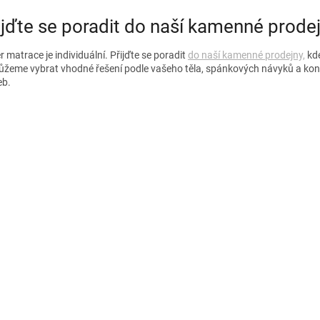
ijďte se poradit do naší kamenné prode
 matrace je individuální. Přijďte se poradit
do naší kamenné prodejny,
kd
žeme vybrat vhodné řešení podle vašeho těla, spánkových návyků a kon
eb.