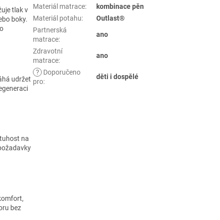
Materiál matrace
:
kombinace pěn
je tlak v
Materiál potahu
:
Outlast®
nebo boky.
ho
Partnerská
ano
matrace
:
Zdravotní
ano
matrace
:
?
Doporučeno
děti i dospělé
áhá udržet
pro
:
regeneraci
 tuhost na
é požadavky
komfort,
oru bez