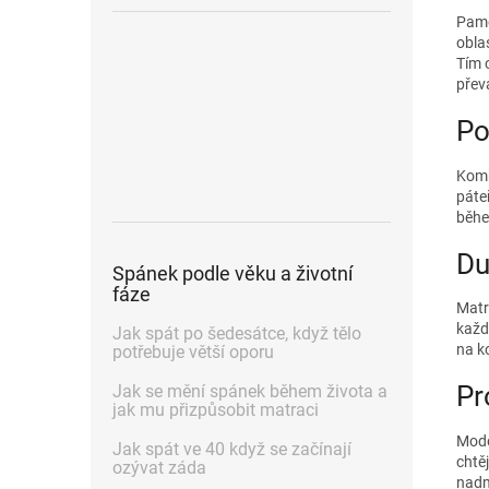
Pamě
obla
Tím 
přev
Po
Komb
páte
běhe
Du
Spánek podle věku a životní
fáze
Matr
každ
Jak spát po šedesátce, když tělo
na k
potřebuje větší oporu
Pr
Jak se mění spánek během života a
jak mu přizpůsobit matraci
Mode
Jak spát ve 40 když se začínají
chtě
ozývat záda
nadm