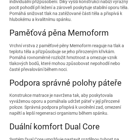
individuální přizpůsobení. Díky vyšší konstrukci nabízí výrazný
pocit pohodlí při ležení a zároveň poskytuje stabilní oporu těla.
Pomáhá snižovat tlak na zatěžované části těla a přispívá k
hlubokému a kvalitnímu spánku.
Paměťová pěna Memoform
Vrchní vrstva z paměťové pěny Memoform reaguje na tlak a
teplotu těla a přizpůsobuje se jeho přirozeným křivkám.
Pomáhá rovnoměrně rozložit hmotnost a omezuje vznik
tlakových bodů, které mohou způsobovat nepohodlí nebo
časté převalování během noci.
Podpora správné polohy páteře
Konstrukce matrace je navržena tak, aby poskytovala
vyváženou oporu a pomáhala udržet páteř v její přirozené
poloze. Správná podpora přispívá k uvolnění zad, omezení
napětí a lepší regeneraci organismu během spánku.
Duální komfort Dual Core
Systém Dual Core umožňuje nastavit rozdílnou tuhost na