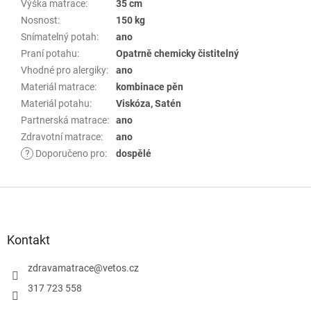
Výška matrace
:
35 cm
Nosnost
:
150 kg
Snímatelný potah
:
ano
Praní potahu
:
Opatrně chemicky čistitelný
Vhodné pro alergiky
:
ano
Materiál matrace
:
kombinace pěn
Materiál potahu
:
Viskóza, Satén
Partnerská matrace
:
ano
Zdravotní matrace
:
ano
?
Doporučeno pro
:
dospělé
Z
á
p
Kontakt
a
zdravamatrace
@
vetos.cz
t
í
317 723 558