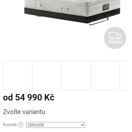
Z
ZDARMA
D
A
R
M
A
od
54 990 Kč
Měrná
Zvolte variantu
cena:
Rozměr
?