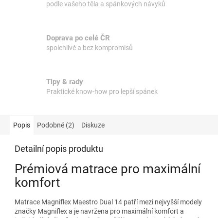
podle vašeho těla a spánkových návyků
Doprava po celé ČR
spolehlivě a bez kompromisů
Tipy & rady
Praktické know-how pro lepší spánek
Popis
Podobné (2)
Diskuze
Detailní popis produktu
Prémiová matrace pro maximální
komfort
Matrace Magniflex Maestro Dual 14 patří mezi nejvyšší modely
značky Magniflex a je navržena pro maximální komfort a