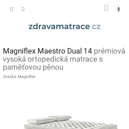
Přejít
NÁKUP
na
obsah
KOŠÍK
Magniflex Maestro Dual 14
prémiová
vysoká ortopedická matrace s
paměťovou pěnou
Značka:
Magniflex