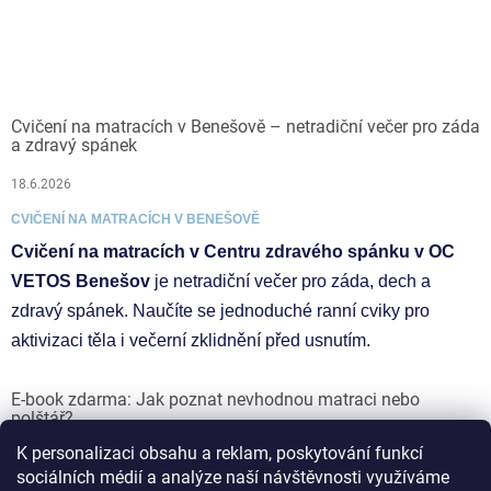
Cvičení na matracích v Benešově – netradiční večer pro záda
a zdravý spánek
18.6.2026
CVIČENÍ NA MATRACÍCH V BENEŠOVĚ
Cvičení na matracích v Centru zdravého spánku v OC
VETOS Benešov
je netradiční večer pro záda, dech a
zdravý spánek. Naučíte se jednoduché ranní cviky pro
aktivizaci těla i večerní zklidnění před usnutím.
E-book zdarma: Jak poznat nevhodnou matraci nebo
polštář?
K personalizaci obsahu a reklam, poskytování funkcí
17.6.2026
sociálních médií a analýze naší návštěvnosti využíváme