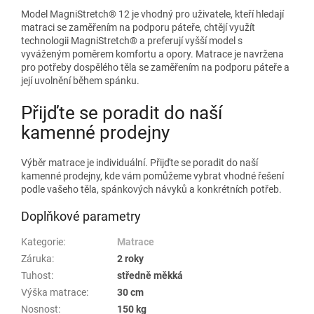
Model MagniStretch® 12 je vhodný pro uživatele, kteří hledají
matraci se zaměřením na podporu páteře, chtějí využít
technologii MagniStretch® a preferují vyšší model s
vyváženým poměrem komfortu a opory. Matrace je navržena
pro potřeby dospělého těla se zaměřením na podporu páteře a
její uvolnění během spánku.
Přijďte se poradit do naší
kamenné prodejny
Výběr matrace je individuální. Přijďte se poradit do naší
kamenné prodejny, kde vám pomůžeme vybrat vhodné řešení
podle vašeho těla, spánkových návyků a konkrétních potřeb.
Doplňkové parametry
Kategorie
:
Matrace
Záruka
:
2 roky
Tuhost
:
středně měkká
Výška matrace
:
30 cm
Nosnost
:
150 kg