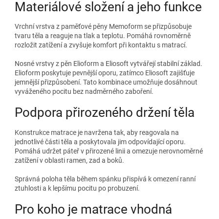
Materiálové složení a jeho funkce
Vrchní vrstva z paměťové pěny Memoform se přizpůsobuje
tvaru těla a reaguje na tlak a teplotu. Pomáhá rovnoměrně
rozložit zatížení a zvyšuje komfort při kontaktu s matrací.
Nosné vrstvy z pěn Elioform a Eliosoft vytvářejí stabilní základ.
Elioform poskytuje pevnější oporu, zatímco Eliosoft zajišťuje
jemnější přizpůsobení. Tato kombinace umožňuje dosáhnout
vyváženého pocitu bez nadměrného zaboření.
Podpora přirozeného držení těla
Konstrukce matrace je navržena tak, aby reagovala na
jednotlivé části těla a poskytovala jim odpovídající oporu.
Pomáhá udržet páteř v přirozené linii a omezuje nerovnoměrné
zatížení v oblasti ramen, zad a boků.
Správná poloha těla během spánku přispívá k omezení ranní
ztuhlosti a k lepšímu pocitu po probuzení.
Pro koho je matrace vhodná