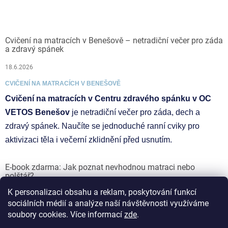
Cvičení na matracích v Benešově – netradiční večer pro záda
a zdravý spánek
18.6.2026
CVIČENÍ NA MATRACÍCH V BENEŠOVĚ
Cvičení na matracích v Centru zdravého spánku v OC
VETOS Benešov
je netradiční večer pro záda, dech a
zdravý spánek. Naučíte se jednoduché ranní cviky pro
aktivizaci těla i večerní zklidnění před usnutím.
E-book zdarma: Jak poznat nevhodnou matraci nebo
polštář?
K personalizaci obsahu a reklam, poskytování funkcí
17.6.2026
sociálních médií a analýze naší návštěvnosti využíváme
soubory cookies. Více informací
zde
.