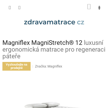
Přejít
NÁKUP
na
obsah
KOŠÍK
Magniflex MagniStretch® 12
luxusní
ergonomická matrace pro regeneraci
páteře
Vyzkoušejte na
Značka:
Magniflex
prodejně