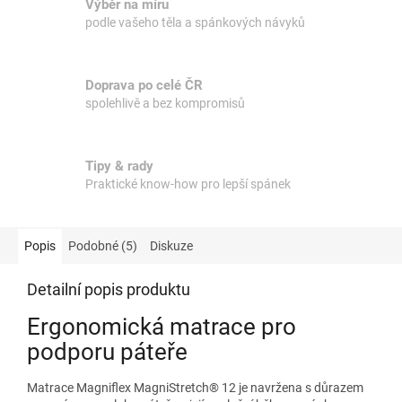
Výběr na míru
podle vašeho těla a spánkových návyků
Doprava po celé ČR
spolehlivě a bez kompromisů
Tipy & rady
Praktické know-how pro lepší spánek
Popis
Podobné (5)
Diskuze
Detailní popis produktu
Ergonomická matrace pro
podporu páteře
Matrace Magniflex MagniStretch® 12 je navržena s důrazem