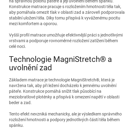
na správnou polohu páteře a její uvolnění během spánku.
Konstrukce matrace pracuje s rozložením hmotnosti těla tak,
aby pomáhala omezit tlak v oblasti zad a zároveň podporovala
stabilní uložení těla. Díky tomu přispívá k vyváženému pocitu
mezi komfortem a oporou.
Vyšší profil matrace umožňuje efektivnější práci s jednotlivými
vrstvami a podporuje rovnoměrné rozložení zatížení během
celé noci.
Technologie MagniStretch® a
uvolnění zad
Základem matrace je technologie MagniStretch®, která je
navržena tak, aby při ležení docházelo k jemnému uvolnění
páteře. Konstrukce pomáhá snížit tlak působící na
meziobratlové ploténky a přispívá k omezení napětí v oblasti
beder a zad.
Tento efekt nevzniká mechanicky, ale je výsledkem správného
rozložení hmotnosti a podpory jednotlivých částí těla během
spánku.