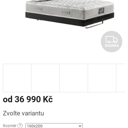
Z
ZDARMA
D
A
R
M
A
od
36 990 Kč
Měrná
Zvolte variantu
cena:
Rozměr
?