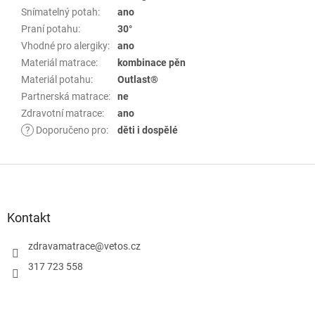
Snímatelný potah
:
ano
Praní potahu
:
30°
Vhodné pro alergiky
:
ano
Materiál matrace
:
kombinace pěn
Materiál potahu
:
Outlast®
Partnerská matrace
:
ne
Zdravotní matrace
:
ano
?
Doporučeno pro
:
děti i dospělé
Z
á
p
Kontakt
a
zdravamatrace
@
vetos.cz
t
í
317 723 558