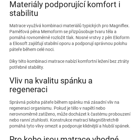
Materiály podporující komfort i
stabilitu
Matrace využívá kombinaci materiálů typických pro Magniflex.
Paměťová pěna Memoform se přizpůsobuje tvaru těla a
pomáhá rovnoměrně rozložit tlak. Nosné vrstvy z pěn Elioform
a Eliosoft zajišťují stabilní oporu a podporují správnou polohu
páteře během celé noci.
Díky této kombinaci matrace nabízí komfortní ležení bez ztráty
potřebné stability.
Vliv na kvalitu spánku a
regeneraci
Správná poloha páteře během spánku má zásadní vliv na
regeneraci organismu. Pokud je tělo v napětí nebo
nerovnoměrně zatíženo, může docházet k častému probouzení
nebo ranní ztuhlosti. Konstrukce matrací MagniStretch®
pomáhá tyto vlivy omezit a podporuje klidnější a hlubší spánek.
Pro koho jsou matrace vhodné