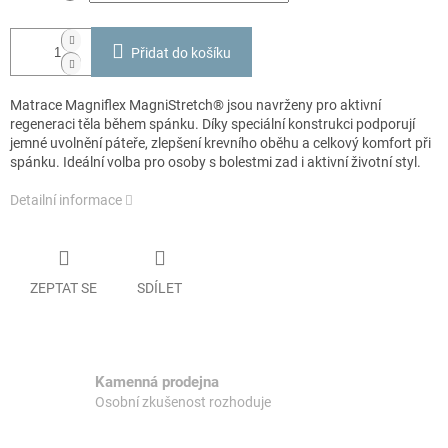
Přidat do košíku
Matrace Magniflex MagniStretch® jsou navrženy pro aktivní
regeneraci těla během spánku. Díky speciální konstrukci podporují
jemné uvolnění páteře, zlepšení krevního oběhu a celkový komfort při
spánku. Ideální volba pro osoby s bolestmi zad i aktivní životní styl.
Detailní informace
ZEPTAT SE
SDÍLET
Kamenná prodejna
Osobní zkušenost rozhoduje