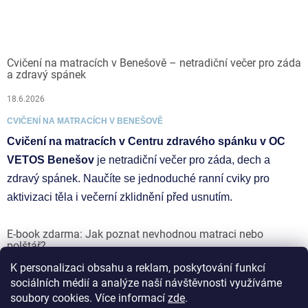
Cvičení na matracích v Benešově – netradiční večer pro záda
a zdravý spánek
18.6.2026
CVIČENÍ NA MATRACÍCH V BENEŠOVĚ
Cvičení na matracích v Centru zdravého spánku v OC
VETOS Benešov
je netradiční večer pro záda, dech a
zdravý spánek. Naučíte se jednoduché ranní cviky pro
aktivizaci těla i večerní zklidnění před usnutím.
E-book zdarma: Jak poznat nevhodnou matraci nebo
polštář?
K personalizaci obsahu a reklam, poskytování funkcí
17.6.2026
sociálních médií a analýze naší návštěvnosti využíváme
soubory cookies. Více informací
zde
.