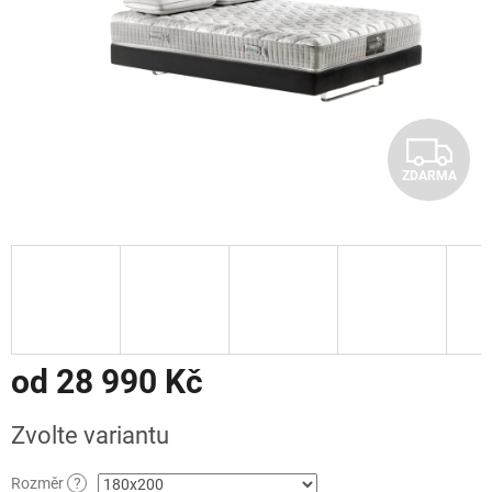
Z
ZDARMA
D
A
R
M
A
od
28 990 Kč
Měrná
Zvolte variantu
cena:
Rozměr
?