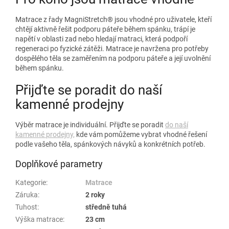
Matrace z řady MagniStretch® jsou vhodné pro uživatele, kteří
chtějí aktivně řešit podporu páteře během spánku, trápí je
napětí v oblasti zad nebo hledají matraci, která podpoří
regeneraci po fyzické zátěži. Matrace je navržena pro potřeby
dospělého těla se zaměřením na podporu páteře a její uvolnění
během spánku.
Přijďte se poradit do naší
kamenné prodejny
Výběr matrace je individuální. Přijďte se poradit
do naší
kamenné prodejny,
kde vám pomůžeme vybrat vhodné řešení
podle vašeho těla, spánkových návyků a konkrétních potřeb.
Doplňkové parametry
Kategorie
:
Matrace
Záruka
:
2 roky
Tuhost
:
středně tuhá
Výška matrace
:
23 cm