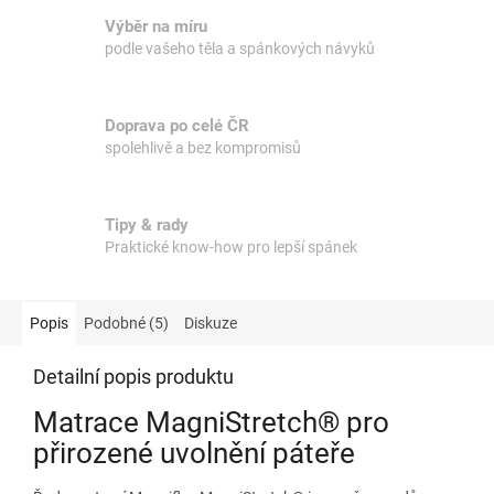
Výběr na míru
podle vašeho těla a spánkových návyků
Doprava po celé ČR
spolehlivě a bez kompromisů
Tipy & rady
Praktické know-how pro lepší spánek
Popis
Podobné (5)
Diskuze
Detailní popis produktu
Matrace MagniStretch® pro
přirozené uvolnění páteře