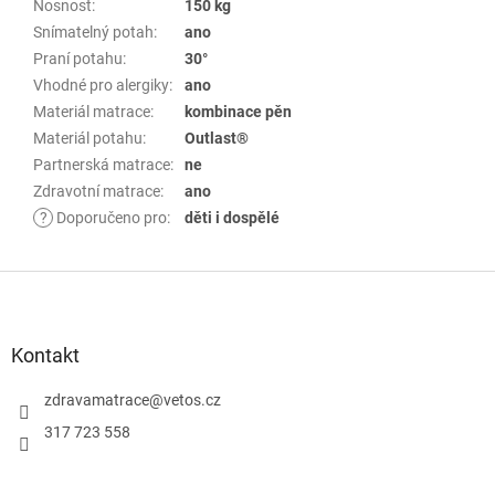
Nosnost
:
150 kg
Snímatelný potah
:
ano
Praní potahu
:
30°
Vhodné pro alergiky
:
ano
Materiál matrace
:
kombinace pěn
Materiál potahu
:
Outlast®
Partnerská matrace
:
ne
Zdravotní matrace
:
ano
?
Doporučeno pro
:
děti i dospělé
Z
á
p
Kontakt
a
zdravamatrace
@
vetos.cz
t
í
317 723 558