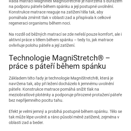
Řada matrací Magniflex MagniStretch® je navržena s důrazem
na podporu páteře během spánku a její postupné uvolnění.
Konstrukce matrace reaguje na zatížení těla tak, aby
pomáhala zmírnit tlak v oblasti zad a přispívala k celkové
regeneraci organismu během noci.
Na rozdíl od běžných matrací se zde neřeší pouze komfort, ale i
aktivní práce s tělem během spánku – tedy to, jak matrace
ovlivňuje polohu páteře a její zatížení.
Technologie MagniStretch® –
práce s páteří během spánku
Základem této řady je technologie MagniStretch®, která je
navržena tak, aby při ležení docházelo k jemnému uvolnění
páteře. Konstrukce matrace pomáhá snížit tlak na
meziobratlové ploténky a podporuje přirozené protažení páteře
bez nepříjemného pocitu tahu.
Efekt je velmi jemný a probíhá postupně během spánku. Tělo se
tak může lépe uvolnit a ráno působí méně zatíženě, zejména v
oblasti zad a beder.