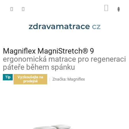
Přejít
NÁKUP
na
obsah
KOŠÍK
Magniflex MagniStretch® 9
ergonomická matrace pro regeneraci
páteře během spánku
Tip
Vyzkoušejte na
Značka:
Magniflex
prodejně