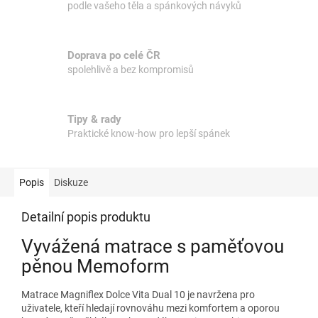
podle vašeho těla a spánkových návyků
Doprava po celé ČR
spolehlivě a bez kompromisů
Tipy & rady
Praktické know-how pro lepší spánek
Popis
Diskuze
Detailní popis produktu
Vyvážená matrace s paměťovou
pěnou Memoform
Matrace Magniflex Dolce Vita Dual 10 je navržena pro
uživatele, kteří hledají rovnováhu mezi komfortem a oporou