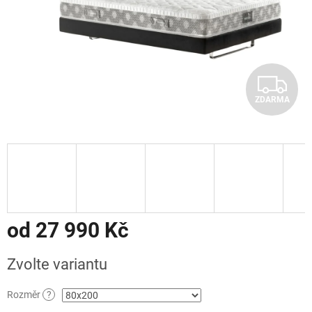
Z
ZDARMA
D
A
R
M
A
od
27 990 Kč
Měrná
Zvolte variantu
cena:
Rozměr
?