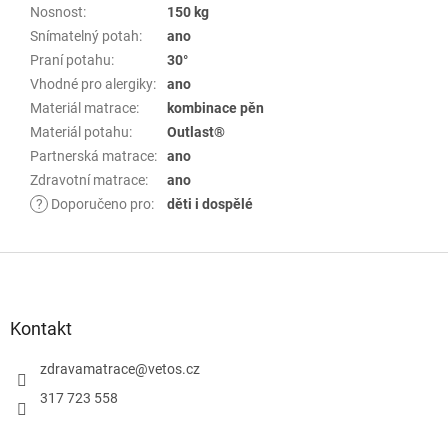
Nosnost
:
150 kg
Snímatelný potah
:
ano
Praní potahu
:
30°
Vhodné pro alergiky
:
ano
Materiál matrace
:
kombinace pěn
Materiál potahu
:
Outlast®
Partnerská matrace
:
ano
Zdravotní matrace
:
ano
?
Doporučeno pro
:
děti i dospělé
Z
á
p
Kontakt
a
zdravamatrace
@
vetos.cz
t
í
317 723 558