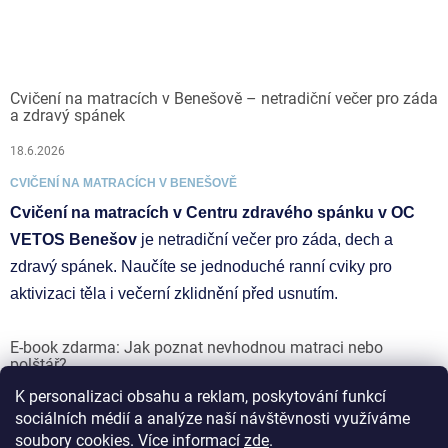
Cvičení na matracích v Benešově – netradiční večer pro záda
a zdravý spánek
18.6.2026
CVIČENÍ NA MATRACÍCH V BENEŠOVĚ
Cvičení na matracích v Centru zdravého spánku v OC
VETOS Benešov
je netradiční večer pro záda, dech a
zdravý spánek. Naučíte se jednoduché ranní cviky pro
aktivizaci těla i večerní zklidnění před usnutím.
E-book zdarma: Jak poznat nevhodnou matraci nebo
polštář?
K personalizaci obsahu a reklam, poskytování funkcí
17.6.2026
sociálních médií a analýze naší návštěvnosti využíváme
soubory cookies. Více informací
zde
.