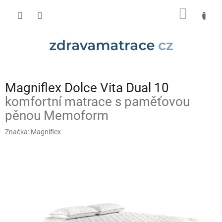
Přejít
NÁKUP
na
obsah
KOŠÍK
Magniflex Dolce Vita Dual 10
komfortní matrace s paměťovou
pěnou Memoform
Značka:
Magniflex