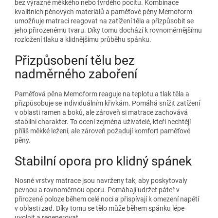
bez výrazně měkkého nebo tvrdého pocitu. Kombinace
kvalitních pěnových materiálů a paměťové pěny Memoform
umožňuje matraci reagovat na zatížení těla a přizpůsobit se
jeho přirozenému tvaru. Díky tomu dochází k rovnoměrnějšímu
rozložení tlaku a klidnějšímu průběhu spánku.
Přizpůsobení tělu bez
nadměrného zaboření
Paměťová pěna Memoform reaguje na teplotu a tlak těla a
přizpůsobuje se individuálním křivkám. Pomáhá snížit zatížení
v oblasti ramen a boků, ale zároveň si matrace zachovává
stabilní charakter. To ocení zejména uživatelé, kteří nechtějí
příliš měkké ležení, ale zároveň požadují komfort paměťové
pěny.
Stabilní opora pro klidný spánek
Nosné vrstvy matrace jsou navrženy tak, aby poskytovaly
pevnou a rovnoměrnou oporu. Pomáhají udržet páteř v
přirozené poloze během celé noci a přispívají k omezení napětí
v oblasti zad. Díky tomu se tělo může během spánku lépe
uvolnit a regenerovat.