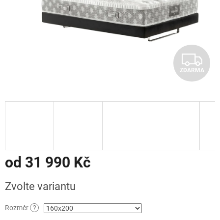
Z
ZDARMA
D
A
R
M
A
od
31 990 Kč
Měrná
Zvolte variantu
cena:
Rozměr
?