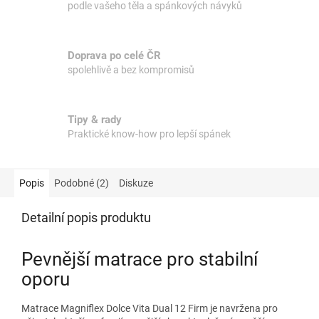
podle vašeho těla a spánkových návyků
Doprava po celé ČR
spolehlivě a bez kompromisů
Tipy & rady
Praktické know-how pro lepší spánek
Popis
Podobné (2)
Diskuze
Detailní popis produktu
Pevnější matrace pro stabilní
oporu
Matrace Magniflex Dolce Vita Dual 12 Firm je navržena pro