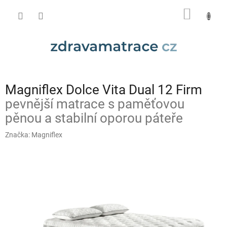
Přejít
NÁKUP
na
obsah
KOŠÍK
Magniflex Dolce Vita Dual 12 Firm
pevnější matrace s paměťovou
pěnou a stabilní oporou páteře
Značka:
Magniflex