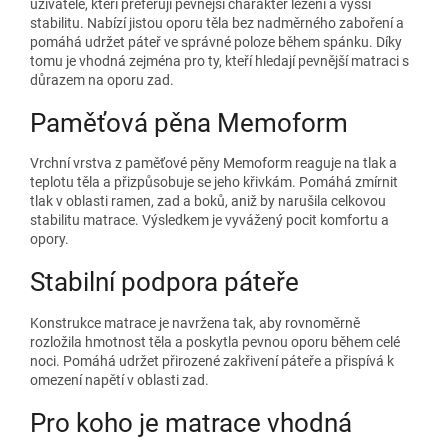
uživatele, kteří preferují pevnější charakter ležení a vyšší
stabilitu. Nabízí jistou oporu těla bez nadměrného zaboření a
pomáhá udržet páteř ve správné poloze během spánku. Díky
tomu je vhodná zejména pro ty, kteří hledají pevnější matraci s
důrazem na oporu zad.
Paměťová pěna Memoform
Vrchní vrstva z paměťové pěny Memoform reaguje na tlak a
teplotu těla a přizpůsobuje se jeho křivkám. Pomáhá zmírnit
tlak v oblasti ramen, zad a boků, aniž by narušila celkovou
stabilitu matrace. Výsledkem je vyvážený pocit komfortu a
opory.
Stabilní podpora páteře
Konstrukce matrace je navržena tak, aby rovnoměrně
rozložila hmotnost těla a poskytla pevnou oporu během celé
noci. Pomáhá udržet přirozené zakřivení páteře a přispívá k
omezení napětí v oblasti zad.
Pro koho je matrace vhodná