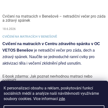
Cvičení na matracích v Benešově – netradiční večer pro záda
a zdravý spánek
18.6.2026
CVIČENÍ NA MATRACÍCH V BENEŠOVĚ
Cvičení na matracích v Centru zdravého spánku v OC
VETOS Benešov
je netradiční večer pro záda, dech a
zdravý spánek. Naučíte se jednoduché ranní cviky pro
aktivizaci těla i večerní zklidnění před usnutím.
E-book zdarma: Jak poznat nevhodnou matraci nebo
polštář?
K personalizaci obsahu a reklam, poskytování funkcí
17.6.2026
sociálních médií a analýze naší návštěvnosti využíváme
soubory cookies. Více informací
zde
.
Vytvořil Shoptet