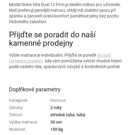
Model Dolce Vita Dual 12 Firm je ideální volbou pro uživatele,
kteří preferují pevnější matraci, chtějí mít stabilní oporu při
spánku a zároveň ocení komfort paměťové pěny bez pocitu
hlubokého zaboření.
Přijďte se poradit do naší
kamenné prodejny
Výběr matrace je individuální. Přijďte se poradit
do naší
kamenné prodejny,
kde vám pomůžeme vybrat vhodné řešení
podle vašeho těla, spánkových návyků a konkrétních potřeb.
Doplňkové parametry
Kategorie
:
Matrace
Záruka
:
2 roky
Tuhost
:
středně tuhá, tuhá
Výška matrace
:
30 cm
Nosnost
:
150 kg