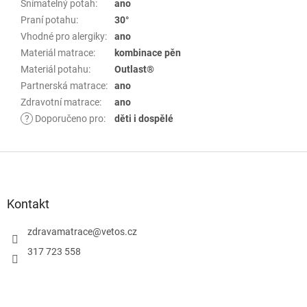
Snímatelný potah
:
ano
Praní potahu
:
30°
Vhodné pro alergiky
:
ano
Materiál matrace
:
kombinace pěn
Materiál potahu
:
Outlast®
Partnerská matrace
:
ano
Zdravotní matrace
:
ano
?
Doporučeno pro
:
děti i dospělé
Z
á
p
Kontakt
a
zdravamatrace
@
vetos.cz
t
í
317 723 558