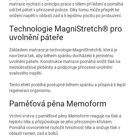
matrace vychází z principu práce s tělem při ležení a pomáhá
udržet páteř v přirozené poloze. Díky tomu může přispět ke
snížení napětí v oblasti zad a k lepšímu pocitu po probuzení.
Technologie MagniStretch® pro
uvolnění páteře
Základem matrace je technologie MagniStretch®, která je
navržena tak, aby během spánku docházelo k jemnému
uvolnění páteře. Konstrukce matrace pomáhá snížit tlak na
meziobratlové ploténky a podporuje přirozené uvolnění
svalového napětí.
Tento efekt probíhá postupně během spánku a přispívá k lepší
regeneraci organismu.
Paměťová pěna Memoform
Vrchní vrstva z paměťové pěny Memoform reaguje na tlak a
teplotu těla a přizpůsobuje se jeho přirozeným křivkám.
Pomáhá rovnoměrně rozložit hmotnost těla a snižuje tlak v
oblasti ramen, zad a boků.