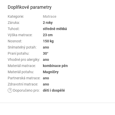
Doplňkové parametry
Kategorie
:
Matrace
Záruka
:
2 roky
Tuhost
:
středně měkká
Výška matrace
:
23 cm
Nosnost
:
150 kg
Snímatelný potah
:
ano
Praní potahu
:
30°
Vhodné pro alergiky
:
ano
Materiál matrace
:
kombinace pěn
Materiál potahu
:
MagniDry
Partnerská matrace
:
ano
Zdravotní matrace
:
ano
?
Doporučeno pro
:
děti i dospělé
Z
á