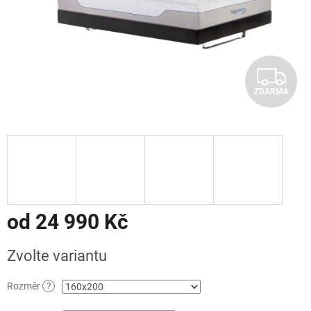
Z
ZDARMA
D
A
R
M
A
od
24 990 Kč
Měrná
Zvolte variantu
cena:
Rozměr
?