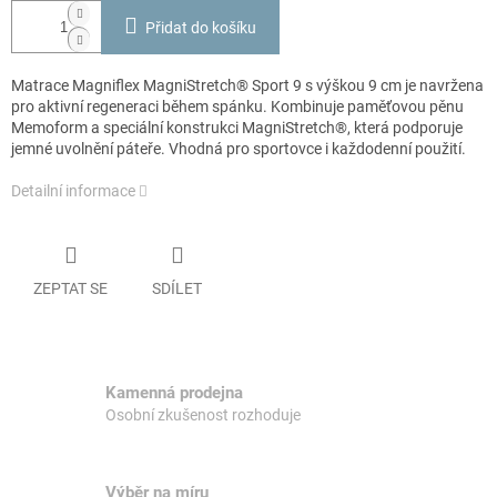
Přidat do košíku
Matrace Magniflex MagniStretch® Sport 9 s výškou 9 cm je navržena
pro aktivní regeneraci během spánku. Kombinuje paměťovou pěnu
Memoform a speciální konstrukci MagniStretch®, která podporuje
jemné uvolnění páteře. Vhodná pro sportovce i každodenní použití.
Detailní informace
ZEPTAT SE
SDÍLET
Kamenná prodejna
Osobní zkušenost rozhoduje
Výběr na míru