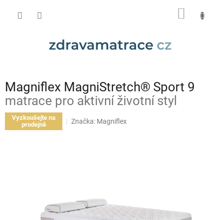
Přejít
NÁKUP
na
obsah
KOŠÍK
Magniflex MagniStretch® Sport 9
matrace pro aktivní životní styl
Vyzkoušejte na
Značka:
Magniflex
prodejně