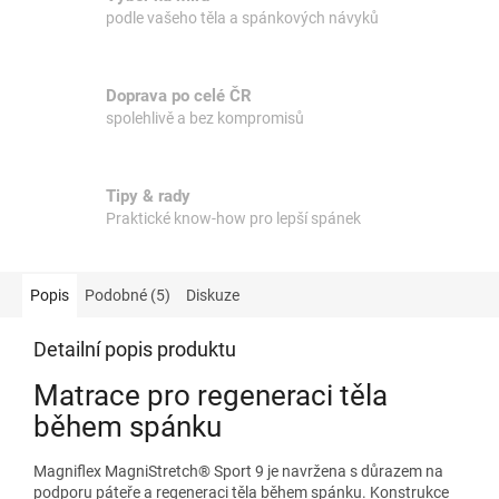
podle vašeho těla a spánkových návyků
Doprava po celé ČR
spolehlivě a bez kompromisů
Tipy & rady
Praktické know-how pro lepší spánek
Popis
Podobné (5)
Diskuze
Detailní popis produktu
Matrace pro regeneraci těla
během spánku
Magniflex MagniStretch® Sport 9 je navržena s důrazem na
podporu páteře a regeneraci těla během spánku. Konstrukce