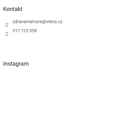
p
Kontakt
a
zdravamatrace
@
vetos.cz
t
í
317 723 558
Instagram