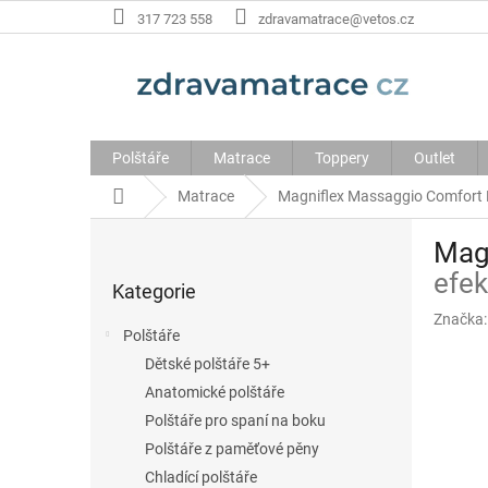
Přejít
317 723 558
zdravamatrace@vetos.cz
na
obsah
Polštáře
Matrace
Toppery
Outlet
Domů
Matrace
Magniflex Massaggio Comfort
P
Mag
o
Přeskočit
efek
s
Kategorie
kategorie
t
Značka
Polštáře
r
Dětské polštáře 5+
a
Anatomické polštáře
n
Polštáře pro spaní na boku
n
Polštáře z paměťové pěny
í
Chladící polštáře