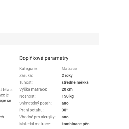
Doplňkové parametry
Kategorie
:
Matrace
Záruka
:
2 roky
Tuhost
:
středně měkká
Výška matrace
:
20 cm
 těla s
ce je
Nosnost
:
150 kg
lépe se
Snímatelný potah
:
ano
Praní potahu
:
30°
Vhodné pro alergiky
:
ano
ých
Materiál matrace
:
kombinace pěn