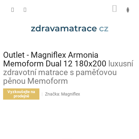
Přejít
NÁKUP
na
obsah
KOŠÍK
Outlet - Magniflex Armonia
Memoform Dual 12 180x200
luxusní
zdravotní matrace s paměťovou
pěnou Memoform
Vyzkoušejte na
Značka:
Magniflex
prodejně