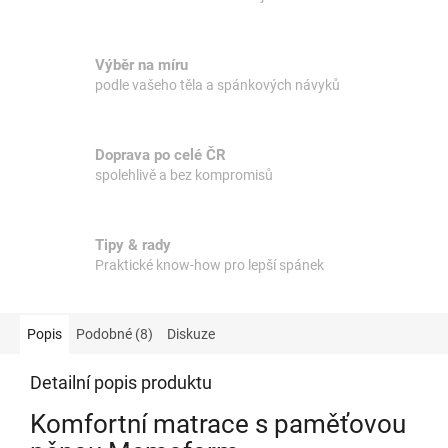
Výběr na míru
podle vašeho těla a spánkových návyků
Doprava po celé ČR
spolehlivě a bez kompromisů
Tipy & rady
Praktické know-how pro lepší spánek
Popis
Podobné (8)
Diskuze
Detailní popis produktu
Komfortní matrace s paměťovou