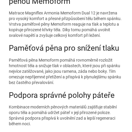
pěnou Memoform
Matrace Magniflex Armonia Memoform Dual 12 je navržena
pro vysoký komfort a přesné přizpůsobení tělu během spánku.
Vrstva paměťové pěny Memoform reaguje na tlak a teplotu a
kopíruje přirozené křivky těla. Díky tomu pomáhá uvolnit
svalové napětí a zvyšuje celkový komfort při ležení.
Paměťová pěna pro snížení tlaku
Paměťová pěna Memoform pomáhá rovnoměrně rozložit
hmotnost těla a snižuje tlak v oblastech, které jsou při spánku
nejvíce zatěžované, jako jsou ramena, záda nebo boky. Tím
omezuje nepříjemné přetížení a přispívá k plynulejšímu spánku
bez častého převalování.
Podpora správné polohy páteře
Kombinace moderních pěnových materiálů zajišťuje stabilní
oporu těla a pomáhá udržet páteř v její přirozené poloze.
Správná podpora přispívá k uvolnění zad a lepší regeneraci
během noci.