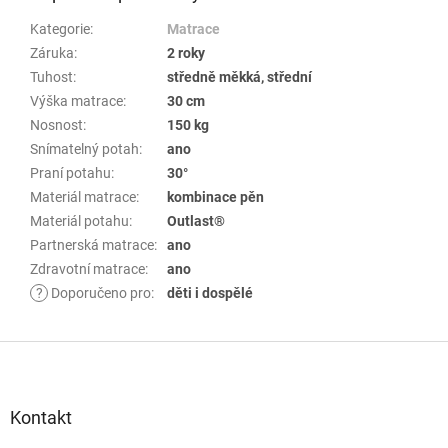
Kategorie
:
Matrace
Záruka
:
2 roky
Tuhost
:
středně měkká, střední
Výška matrace
:
30 cm
Nosnost
:
150 kg
Snímatelný potah
:
ano
Praní potahu
:
30°
Materiál matrace
:
kombinace pěn
Materiál potahu
:
Outlast®
Partnerská matrace
:
ano
Zdravotní matrace
:
ano
?
Doporučeno pro
:
děti i dospělé
Z
á
p
Kontakt
a