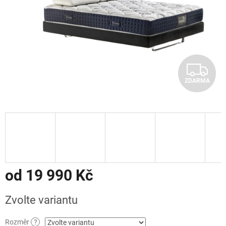
Z
ZDARMA
D
A
R
M
A
od
19 990 Kč
Měrná
Zvolte variantu
cena:
Rozměr
?