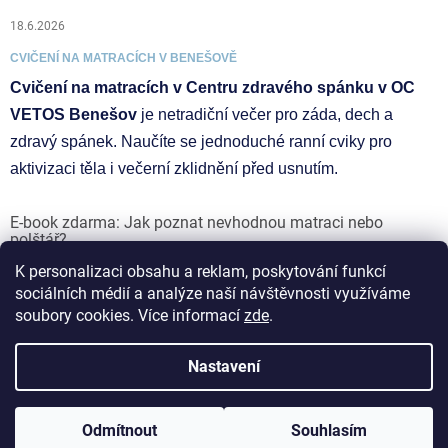
18.6.2026
CVIČENÍ NA MATRACÍCH V BENEŠOVĚ
Cvičení na matracích v Centru zdravého spánku v OC
VETOS Benešov
je netradiční večer pro záda, dech a
zdravý spánek. Naučíte se jednoduché ranní cviky pro
aktivizaci těla i večerní zklidnění před usnutím.
E-book zdarma: Jak poznat nevhodnou matraci nebo
polštář?
K personalizaci obsahu a reklam, poskytování funkcí
17.6.2026
sociálních médií a analýze naší návštěvnosti využíváme
soubory cookies. Více informací
zde
.
Vytvořil Shoptet
Nastavení
Copyright 2026
ZDRAVAMATRACE.CZ I VETOS group s.r.o.
.
Odmítnout
Souhlasím
Všechna práva vyhrazena.
Upravit nastavení cookies