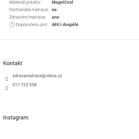
Materiál potahu
:
MagniCool
Partnerská matrace
:
ne
Zdravotní matrace
:
ano
?
Doporučeno pro
:
děti i dospělé
Z
á
p
Kontakt
a
zdravamatrace
@
vetos.cz
t
í
317 723 558
Instagram