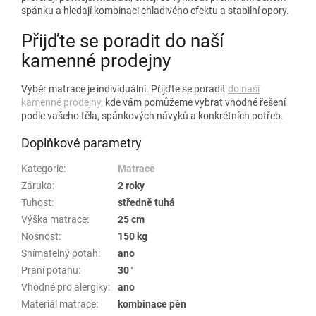
spánku a hledají kombinaci chladivého efektu a stabilní opory.
Přijďte se poradit do naší
kamenné prodejny
Výběr matrace je individuální. Přijďte se poradit
do naší
kamenné prodejny,
kde vám pomůžeme vybrat vhodné řešení
podle vašeho těla, spánkových návyků a konkrétních potřeb.
Doplňkové parametry
Kategorie
:
Matrace
Záruka
:
2 roky
Tuhost
:
středně tuhá
Výška matrace
:
25 cm
Nosnost
:
150 kg
Snímatelný potah
:
ano
Praní potahu
:
30°
Vhodné pro alergiky
:
ano
Materiál matrace
:
kombinace pěn