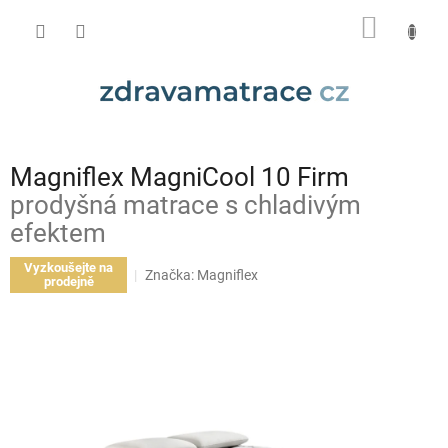
Přejít
NÁKUP
na
obsah
KOŠÍK
Magniflex MagniCool 10 Firm
prodyšná matrace s chladivým
efektem
Vyzkoušejte na
Značka:
Magniflex
prodejně