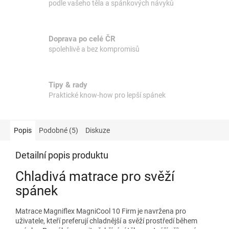
podle vašeho těla a spánkových návyků
Doprava po celé ČR
spolehlivě a bez kompromisů
Tipy & rady
Praktické know-how pro lepší spánek
Popis
Podobné (5)
Diskuze
Detailní popis produktu
Chladivá matrace pro svěží
spánek
Matrace Magniflex MagniCool 10 Firm je navržena pro
uživatele, kteří preferují chladnější a svěží prostředí během