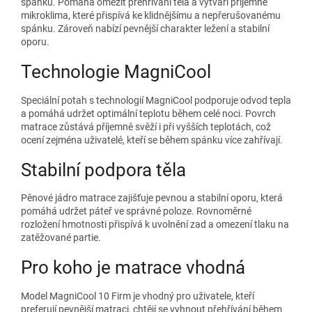
spánku. Pomáhá omezit přehřívání těla a vytváří příjemné
mikroklima, které přispívá ke klidnějšímu a nepřerušovanému
spánku. Zároveň nabízí pevnější charakter ležení a stabilní
oporu.
Technologie MagniCool
Speciální potah s technologií MagniCool podporuje odvod tepla
a pomáhá udržet optimální teplotu během celé noci. Povrch
matrace zůstává příjemně svěží i při vyšších teplotách, což
ocení zejména uživatelé, kteří se během spánku více zahřívají.
Stabilní podpora těla
Pěnové jádro matrace zajišťuje pevnou a stabilní oporu, která
pomáhá udržet páteř ve správné poloze. Rovnoměrné
rozložení hmotnosti přispívá k uvolnění zad a omezení tlaku na
zatěžované partie.
Pro koho je matrace vhodná
Model MagniCool 10 Firm je vhodný pro uživatele, kteří
preferují pevnější matraci, chtějí se vyhnout přehřívání během