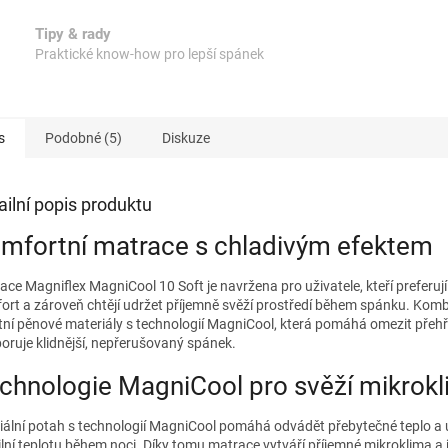
A
Tipy & rady
Praktické know-how pro lepší spánek
s
Podobné (5)
Diskuze
ailní popis produktu
mfortní matrace s chladivým efektem
ace Magniflex MagniCool 10 Soft je navržena pro uživatele, kteří preferuj
ort a zároveň chtějí udržet příjemně svěží prostředí během spánku. Komb
itní pěnové materiály s technologií MagniCool, která pomáhá omezit přehř
oruje klidnější, nepřerušovaný spánek.
chnologie MagniCool pro svěží mikrok
iální potah s technologií MagniCool pomáhá odvádět přebytečné teplo a
ilní teplotu během noci. Díky tomu matrace vytváří příjemné mikroklima a