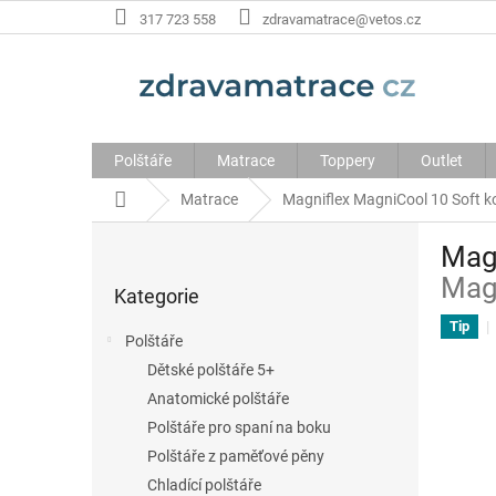
Přejít
317 723 558
zdravamatrace@vetos.cz
na
obsah
Polštáře
Matrace
Toppery
Outlet
Domů
Matrace
Magniflex MagniCool 10 Soft
k
P
Mag
o
Přeskočit
Mag
s
Kategorie
kategorie
t
Tip
Polštáře
r
Dětské polštáře 5+
a
Anatomické polštáře
n
Polštáře pro spaní na boku
n
Polštáře z paměťové pěny
í
Chladící polštáře