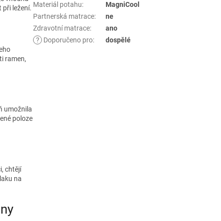
Materiál potahu
:
MagniCool
při ležení.
Partnerská matrace
:
ne
Zdravotní matrace
:
ano
?
Doporučeno pro
:
dospělé
jeho
ti ramen,
eň umožnila
zené poloze
, chtějí
laku na
jny