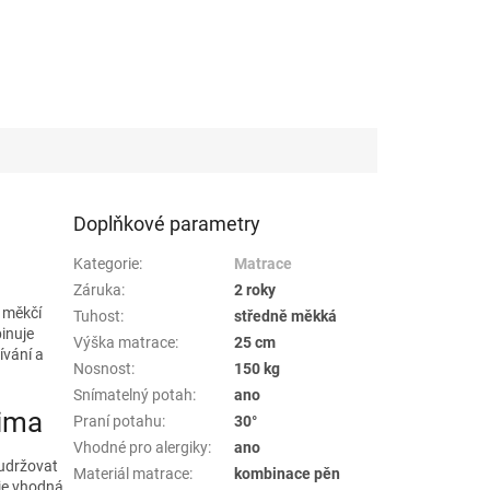
Doplňkové parametry
Kategorie
:
Matrace
Záruka
:
2 roky
í měkčí
Tuhost
:
středně měkká
inuje
Výška matrace
:
25 cm
ívání a
Nosnost
:
150 kg
Snímatelný potah
:
ano
lima
Praní potahu
:
30°
Vhodné pro alergiky
:
ano
 udržovat
Materiál matrace
:
kombinace pěn
 je vhodná