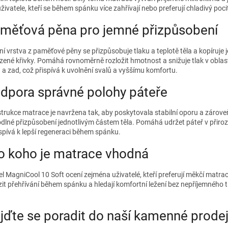
živatele, kteří se během spánku více zahřívají nebo preferují chladivý pocit 
měťová pěna pro jemné přizpůsobení
ní vrstva z paměťové pěny se přizpůsobuje tlaku a teplotě těla a kopíruje 
ozené křivky. Pomáhá rovnoměrně rozložit hmotnost a snižuje tlak v oblas
 a zad, což přispívá k uvolnění svalů a vyššímu komfortu.
dpora správné polohy páteře
trukce matrace je navržena tak, aby poskytovala stabilní oporu a zárov
dlné přizpůsobení jednotlivým částem těla. Pomáhá udržet páteř v přiro
ispívá k lepší regeneraci během spánku.
o koho je matrace vhodná
l MagniCool 10 Soft ocení zejména uživatelé, kteří preferují měkčí matraci
it přehřívání během spánku a hledají komfortní ležení bez nepříjemného t
ijďte se poradit do naší kamenné prode