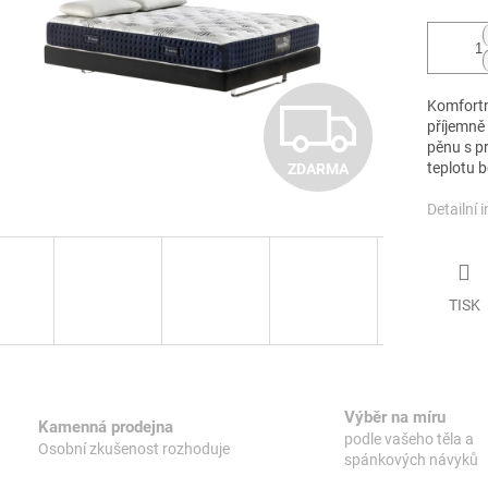
Z
Komfortn
příjemně
pěnu s p
teplotu 
ZDARMA
D
Detailní 
A
TISK
R
M
Výběr na míru
Kamenná prodejna
podle vašeho těla a
Osobní zkušenost rozhoduje
spánkových návyků