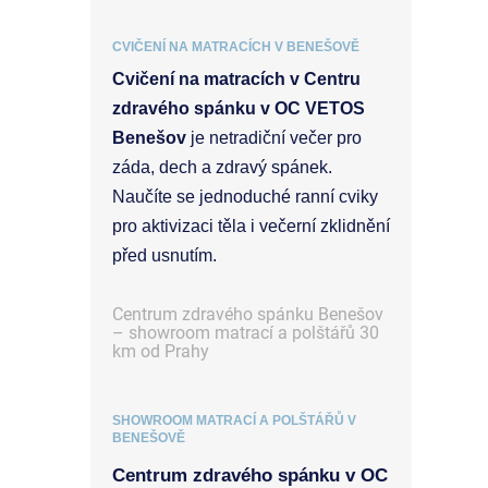
CVIČENÍ NA MATRACÍCH V BENEŠOVĚ
Cvičení na matracích v Centru
zdravého spánku v OC VETOS
Benešov
je netradiční večer pro
záda, dech a zdravý spánek.
Naučíte se jednoduché ranní cviky
pro aktivizaci těla i večerní zklidnění
před usnutím.
Centrum zdravého spánku Benešov
– showroom matrací a polštářů 30
km od Prahy
SHOWROOM MATRACÍ A POLŠTÁŘŮ V
BENEŠOVĚ
Centrum zdravého spánku v OC