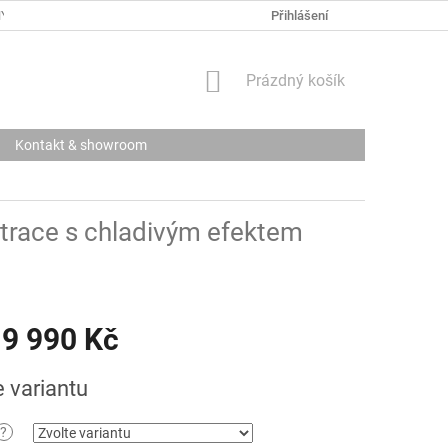
Y OSOBNÍCH ÚDAJŮ
Přihlášení
NÁKUPNÍ
Prázdný košík
KOŠÍK
Kontakt & showroom
trace s chladivým efektem
9 990 Kč
e variantu
?