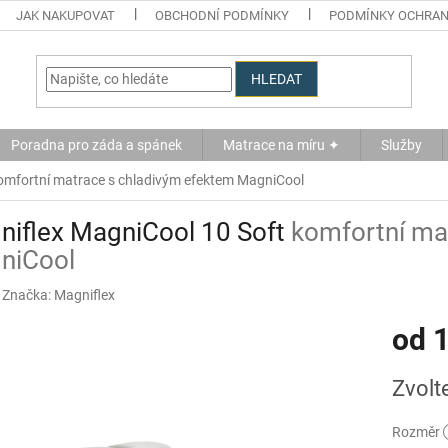
JAK NAKUPOVAT
OBCHODNÍ PODMÍNKY
PODMÍNKY OCHRAN
HLEDAT
Poradna pro záda a spánek
Matrace na míru ✦
Služby
omfortní matrace s chladivým efektem MagniCool
niflex MagniCool 10 Soft
komfortní ma
niCool
Značka:
Magniflex
od
1
Měrná
Zvolt
cena:
Rozměr