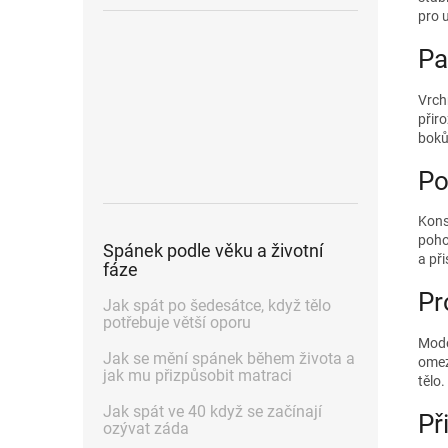
pro u
Pa
Vrch
přir
boků
Po
Kons
poho
Spánek podle věku a životní
a př
fáze
Pr
Jak spát po šedesátce, když tělo
potřebuje větší oporu
Mode
Jak se mění spánek během života a
omez
jak mu přizpůsobit matraci
tělo.
Jak spát ve 40 když se začínají
Př
ozývat záda