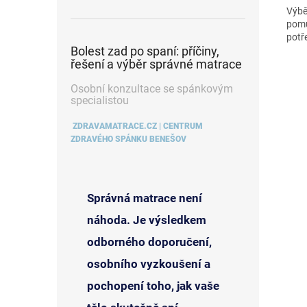
Výběr
pomů
potř
Bolest zad po spaní: příčiny,
řešení a výběr správné matrace
Osobní konzultace se spánkovým
specialistou
ZDRAVAMATRACE.CZ | CENTRUM
ZDRAVÉHO SPÁNKU BENEŠOV
Správná matrace není
náhoda. Je výsledkem
odborného doporučení,
osobního vyzkoušení a
pochopení toho, jak vaše