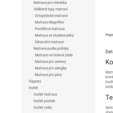
Matrace pro miminka
Oblíbené typy matrací
Ortopedické matrace
Matrace Magniflex
Paměťové matrace
Popi
Matrace ze studené pěny
Zdravotní matrace
Matrace podle potřeby
Det
Matrace na bolavá záda
Ko
Matrace pro seniory
Matrace pro alergiky
Matr
Matrace pro páry
komf
Toppery
kval
podp
Outlet
Outlet matrace
Te
Outlet postele
Outlet rošty
Spec
stab