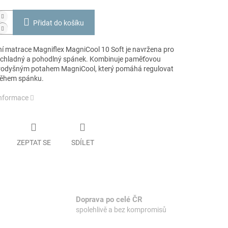
Přidat do košíku
í matrace Magniflex MagniCool 10 Soft je navržena pro
 chladný a pohodlný spánek. Kombinuje paměťovou
rodyšným potahem MagniCool, který pomáhá regulovat
během spánku.
informace
ZEPTAT SE
SDÍLET
Doprava po celé ČR
spolehlivě a bez kompromisů