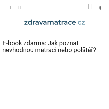
Přejít
NÁKUP
na
obsah
KOŠÍK
E-book zdarma: Jak poznat
nevhodnou matraci nebo polštář?