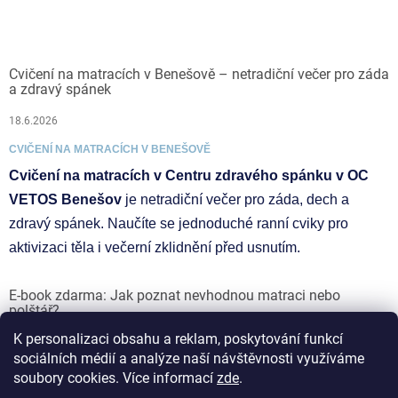
Cvičení na matracích v Benešově – netradiční večer pro záda
a zdravý spánek
18.6.2026
CVIČENÍ NA MATRACÍCH V BENEŠOVĚ
Cvičení na matracích v Centru zdravého spánku v OC
VETOS Benešov
je netradiční večer pro záda, dech a
zdravý spánek. Naučíte se jednoduché ranní cviky pro
aktivizaci těla i večerní zklidnění před usnutím.
E-book zdarma: Jak poznat nevhodnou matraci nebo
polštář?
K personalizaci obsahu a reklam, poskytování funkcí
17.6.2026
sociálních médií a analýze naší návštěvnosti využíváme
soubory cookies. Více informací
zde
.