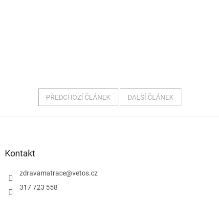
PŘEDCHOZÍ ČLÁNEK
DALŠÍ ČLÁNEK
Z
á
p
Kontakt
a
zdravamatrace
@
vetos.cz
t
í
317 723 558