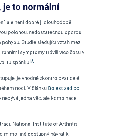
 je to normální
, ale není dobré ji dlouhodobě
ovou polohou, nedostatečnou oporou
pohybu. Studie sledující vztah mezi
 ranními symptomy trávili více času v
[3]
valitu spánku
.
upuje, je vhodné zkontrolovat celé
a během noci. V článku
Bolest zad po
 nebývá jedna věc, ale kombinace
ci. National Institute of Arthritis
d mimo jiné postupný návrat k