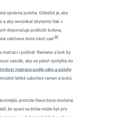
ná správná poloha. Důležité je, aby
 a aby nevznikal zbytečný tlak v
dech doporučuje podložit kolena,
[8]
né zakřivení dolní části zad
.
na matraci i polštář. Rameno a bok by
ut natolik, aby se páteř vychýlila do
 tvrdost matrace podle váhy a polohy
umožnit lehké zaboření ramen a boků
náročnější, protože hlava bývá otočená
ádí, že spaní na břiše může být pro