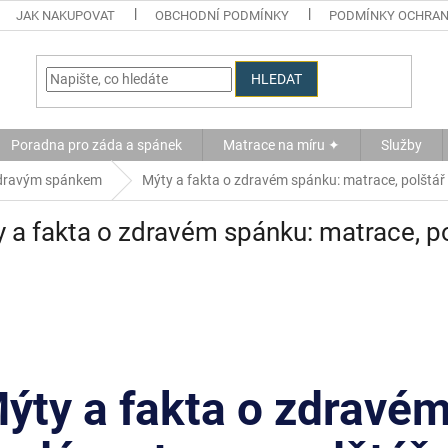
JAK NAKUPOVAT
OBCHODNÍ PODMÍNKY
PODMÍNKY OCHRAN
HLEDAT
Poradna pro záda a spánek
Matrace na míru ✦
Služby
dravým spánkem
Mýty a fakta o zdravém spánku: matrace, polštář 
 a fakta o zdravém spánku: matrace, po
ýty a fakta o zdravé