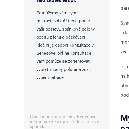
tělo skutečně spí.
pát
Pomůžeme vám vybrat
matraci, polštář i rošt podle
Sys
vaší postavy, spánkové polohy,
krku
pocitu z lehu a očekávání.
moho
Ideální je osobní konzultace v
výs
Benešově, online konzultace
vám pomůže se zorientovat,
Pro
vybrat vhodný polštář a zúžit
na h
výběr matrace.
aby 
pod
Mý
Cvičení na matracích v Benešově –
netradiční večer pro záda a zdravý
n
spánek