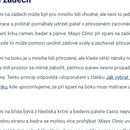
í na zádech může být pro mnoho lidí vhodné, ale není to jedi
race a polštář pomáhaly udržet páteř v přirozeném zarovnání
asti krku, ramen, beder a pánve. Mayo Clinic při spaní na zá
tože to může pomoci uvolnit zádové svaly a zachovat přiroze
í na boku je u mnoha lidí přirozené, ale klade větší nároky 
y mít prostor se mírně zabořit, zatímco pánev nesmí propadno
any. Tento princip odpovídá i doporučení v článku
Jak vybrat
nku
, kde upozorňujeme, že při spaní na boku musí matrace 
í na břiše bývá z hlediska krční a bederní páteře často nej
jednu stranu a bedra se mohou více prohýbat. Mayo Clinic uv