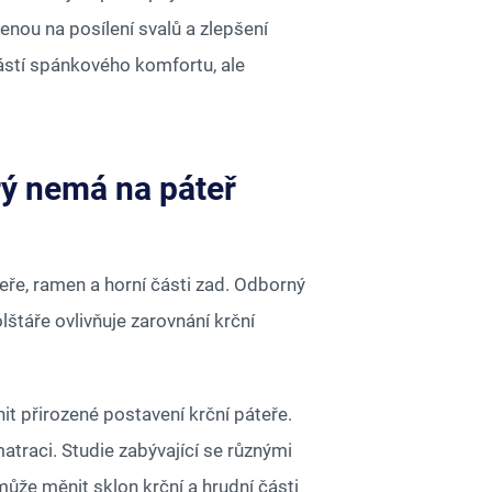
enou na posílení svalů a zlepšení
ástí spánkového komfortu, ale
erý nemá na páteř
teře, ramen a horní části zad. Odborný
štáře ovlivňuje zarovnání krční
it přirozené postavení krční páteře.
atraci. Studie zabývající se různými
může měnit sklon krční a hrudní části