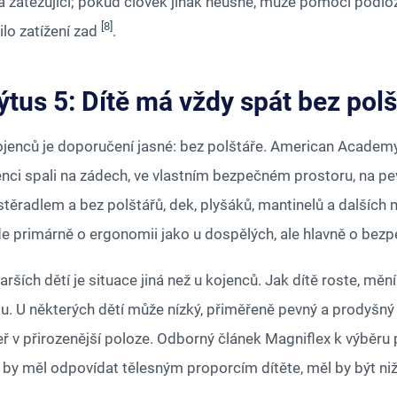
a zatěžující; pokud člověk jinak neusne, může pomoci podlože
[8]
ilo zatížení zad
.
tus 5: Dítě má vždy spát bez polš
ojenců je doporučení jasné: bez polštáře. American Academy
enci spali na zádech, ve vlastním bezpečném prostoru, na p
stěradlem a bez polštářů, dek, plyšáků, mantinelů a další
de primárně o ergonomii jako u dospělých, ale hlavně o bez
arších dětí je situace jiná než u kojenců. Jak dítě roste, měn
pu. U některých dětí může nízký, přiměřeně pevný a prodyšný
ř v přirozenější poloze. Odborný článek Magniflex k výběru 
ě by měl odpovídat tělesným proporcím dítěte, měl by být 