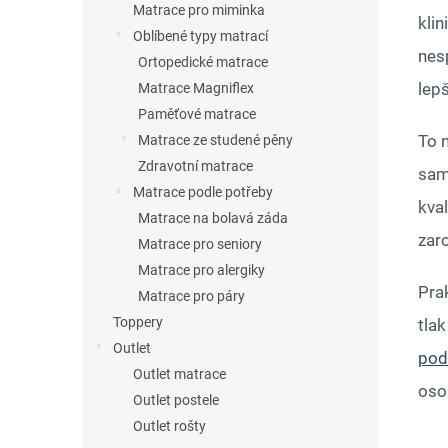
Matrace pro miminka
kli
Oblíbené typy matrací
nes
Ortopedické matrace
lepš
Matrace Magniflex
Paměťové matrace
To 
Matrace ze studené pěny
Zdravotní matrace
sam
Matrace podle potřeby
kva
Matrace na bolavá záda
zaro
Matrace pro seniory
Matrace pro alergiky
Pra
Matrace pro páry
Toppery
tlak
Outlet
pod
Outlet matrace
oso
Outlet postele
Outlet rošty