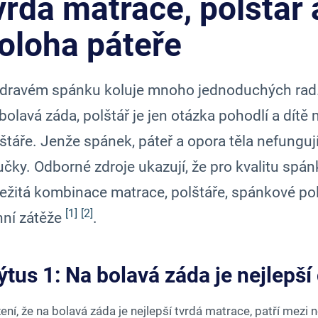
vrdá matrace, polštář
oloha páteře
dravém spánku koluje mnoho jednoduchých rad. 
bolavá záda, polštář je jen otázka pohodlí a dítě
štáře. Jenže spánek, páteř a opora těla nefungují
čky. Odborné zdroje ukazují, že pro kvalitu spánku
ežitá kombinace matrace, polštáře, spánkové polo
[1]
[2]
nní zátěže
.
tus 1: Na bolavá záda je nejlepší
ení, že na bolavá záda je nejlepší tvrdá matrace, patří mezi