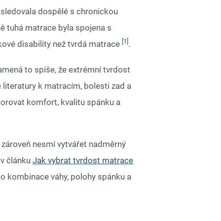
sledovala dospělé s chronickou
ně tuhá matrace byla spojena s
[1]
elkové disability než tvrdá matrace
.
amená to spíše, že extrémní tvrdost
iteratury k matracím, bolesti zad a
orovat komfort, kvalitu spánku a
e zároveň nesmí vytvářet nadměrný
 v článku
Jak vybrat tvrdost matrace
ako kombinace váhy, polohy spánku a