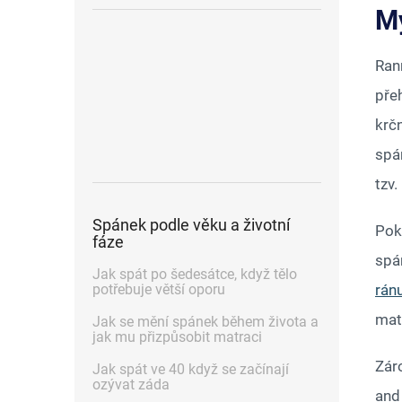
Mý
Ran
pře
krč
spá
tzv
Spánek podle věku a životní
Pok
fáze
spán
Jak spát po šedesátce, když tělo
ránu
potřebuje větší oporu
mat
Jak se mění spánek během života a
jak mu přizpůsobit matraci
Záro
Jak spát ve 40 když se začínají
ozývat záda
and