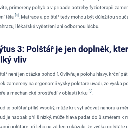
vitě, přiměřený pohyb a v případě potřeby fyzioterapii zaměř
[4]
ní těla
. Matrace a polštář tedy mohou být důležitou souč
ahrazují lékařské vyšetření ani odbornou léčbu.
tus 3: Polštář je jen doplněk, kt
lký vliv
tář není jen otázka pohodlí. Ovlivňuje polohu hlavy, krční pá
nek zaměřený na ergonomii výšky polštáře uvádí, že výška pol
[5]
eře a mechanické prostředí v oblasti krku
.
d je polštář příliš vysoký, může krk vytlačovat nahoru a měn
ud je naopak příliš nízký, může hlava padat dolů směrem k m
ami polštáře při lehu na zádech ukázala, že výška polštáře 