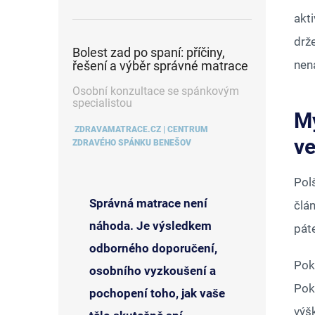
akti
drže
Bolest zad po spaní: příčiny,
nen
řešení a výběr správné matrace
Osobní konzultace se spánkovým
specialistou
Mý
ZDRAVAMATRACE.CZ | CENTRUM
ve
ZDRAVÉHO SPÁNKU BENEŠOV
Polš
Správná matrace není
člá
náhoda. Je výsledkem
pát
odborného doporučení,
Poku
osobního vyzkoušení a
Pok
pochopení toho, jak vaše
výšk