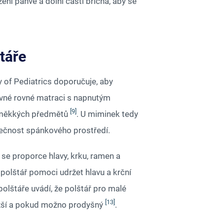
ní pánve a dolní části břicha, aby se
táře
 of Pediatrics doporučuje, aby
evné rovné matraci s napnutým
[9]
ch měkkých předmětů
. U miminek tedy
pečnost spánkového prostředí.
í se proporce hlavy, krku, ramen a
 polštář pomoci udržet hlavu a krční
polštáře uvádí, že polštář pro malé
[13]
nižší a pokud možno prodyšný
.