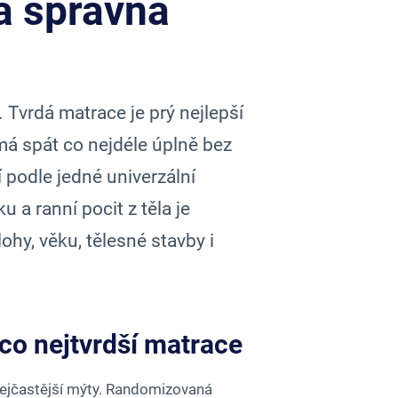
 a správná
Tvrdá matrace je prý nejlepší
 má spát co nejdéle úplně bez
 podle jedné univerzální
 a ranní pocit z těla je
hy, věku, tělesné stavby i
 co nejtvrdší matrace
 nejčastější mýty. Randomizovaná