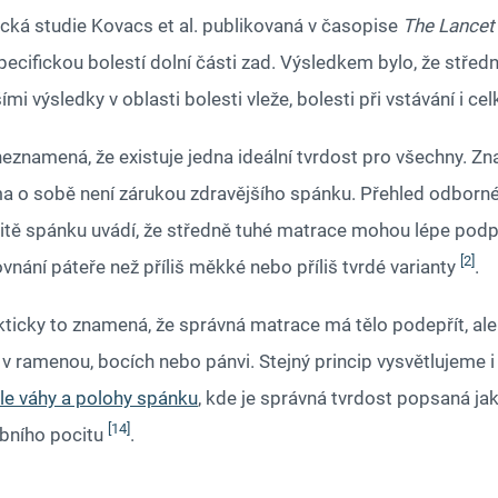
nická studie Kovacs et al. publikovaná v časopise
The Lancet
pecifickou bolestí dolní části zad. Výsledkem bylo, že střed
ími výsledky v oblasti bolesti vleže, bolesti při vstávání i c
neznamená, že existuje jedna ideální tvrdost pro všechny. Zn
a o sobě není zárukou zdravějšího spánku. Přehled odborné l
litě spánku uvádí, že středně tuhé matrace mohou lépe podp
[2]
vnání páteře než příliš měkké nebo příliš tvrdé varianty
.
kticky to znamená, že správná matrace má tělo podepřít, al
 v ramenou, bocích nebo pánvi. Stejný princip vysvětlujeme i
le váhy a polohy spánku
, kde je správná tvrdost popsaná j
[14]
bního pocitu
.