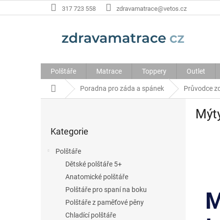
Přejít
317 723 558
zdravamatrace@vetos.cz
na
obsah
Polštáře
Matrace
Toppery
Outlet
Domů
Poradna pro záda a spánek
Průvodce z
P
Mýty
o
Přeskočit
s
Kategorie
kategorie
t
Polštáře
r
Dětské polštáře 5+
a
Anatomické polštáře
n
Polštáře pro spaní na boku
M
n
Polštáře z paměťové pěny
í
Chladící polštáře