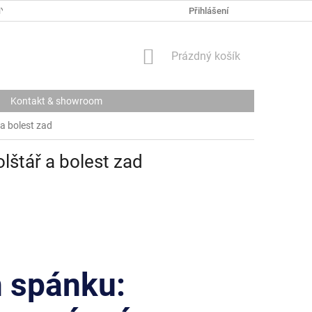
Y OSOBNÍCH ÚDAJŮ
Přihlášení
NÁKUPNÍ
Prázdný košík
KOŠÍK
Kontakt & showroom
a bolest zad
lštář a bolest zad
m spánku: