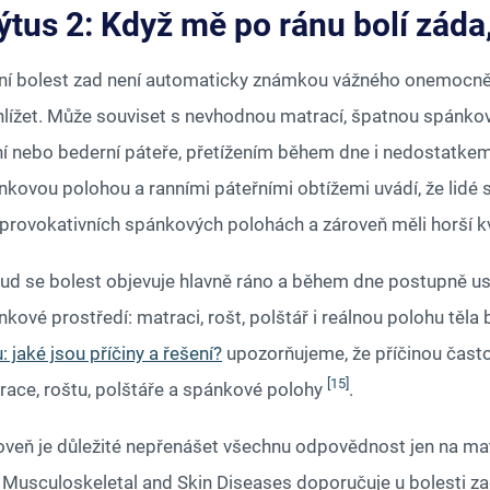
tus 2: Když mě po ránu bolí záda,
ní bolest zad není automaticky známkou vážného onemocnění
hlížet. Může souviset s nevhodnou matrací, špatnou spánk
ní nebo bederní páteře, přetížením během dne i nedostatkem 
nkovou polohou a ranními páteřními obtížemi uvádí, že lidé s
. provokativních spánkových polohách a zároveň měli horší k
ud se bolest objevuje hlavně ráno a během dne postupně ust
kové prostředí: matraci, rošt, polštář i reálnou polohu těl
: jaké jsou příčiny a řešení?
upozorňujeme, že příčinou často
[15]
race, roštu, polštáře a spánkové polohy
.
veň je důležité nepřenášet všechnu odpovědnost jen na matra
 Musculoskeletal and Skin Diseases doporučuje u bolesti za