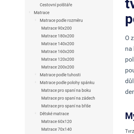
t
p
Cestovní polštáře
a
Matrace
p
n
Matrace podle rozměru
Matrace 90x200
e
Matrace 180x200
O z
l
Matrace 140x200
na 
Matrace 160x200
pol
Matrace 120x200
Matrace 200x200
pou
Matrace podle tuhosti
důl
Matrace podle polohy spánku
Matrace pro spaní na boku
de
Matrace pro spaní na zádech
Matrace pro spaní na břiše
Mý
Dětské matrace
Matrace 60x120
Matrace 70x140
Tvrz