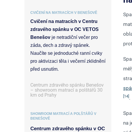
CVIČENÍ NA MATRACÍCH V BENEŠOVĚ
Span
Cvičení na matracích v Centru
mat
zdravého spánku v OC VETOS
obl
Benešov
je netradiční večer pro
pro
záda, dech a zdravý spánek.
Naučíte se jednoduché ranní cviky
Span
pro aktivizaci těla i večerní zklidnění
měl
před usnutím.
str
Centrum zdravého spánku Benešov
spá
– showroom matrací a polštářů 30
km od Prahy
[14]
.
Span
SHOWROOM MATRACÍ A POLŠTÁŘŮ V
BENEŠOVĚ
na 
Centrum zdravého spánku v OC