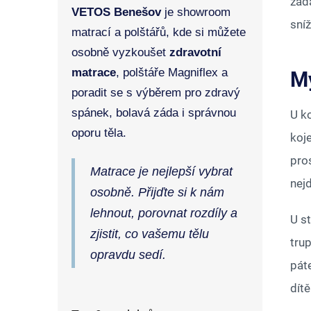
zád
VETOS Benešov
je showroom
sníž
matrací a polštářů, kde si můžete
osobně vyzkoušet
zdravotní
matrace
, polštáře Magniflex a
Mý
poradit se s výběrem pro zdravý
spánek, bolavá záda i správnou
U k
oporu těla.
koj
pro
Matrace je nejlepší vybrat
nej
osobně. Přijďte si k nám
lehnout, porovnat rozdíly a
U st
zjistit, co vašemu tělu
tru
opravdu sedí.
páte
dít