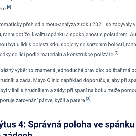
[6]
eře
.
tematický přehled a meta-analýza z roku 2021 se zabývaly v
, ranní obtíže, kvalitu spánku a spokojenost s polštářem. Aut
u být u lidí s bolestí krku spojeny se snížením bolesti, ranní
[7]
ledky se liší podle materiálu a konstrukce polštáře
.
 běžný výběr to znamená jednoduché pravidlo: polštář má po
rudník a záda. Mayo Clinic například doporučuje, aby při spa
byl v linii s hrudníkem a zády; při spaní na boku může pomoc
[8]
poruje zarovnání pánve, kyčlí a páteře
.
tus 4: Správná poloha ve spánk
a zádech