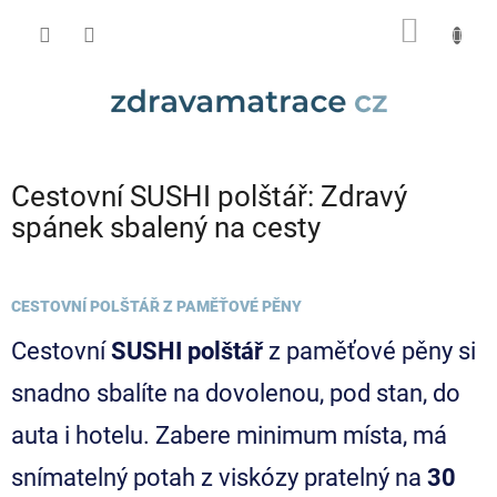
Přejít
NÁKUP
na
obsah
KOŠÍK
Cestovní SUSHI polštář: Zdravý
spánek sbalený na cesty
CESTOVNÍ POLŠTÁŘ Z PAMĚŤOVÉ PĚNY
Cestovní
SUSHI polštář
z paměťové pěny si
snadno sbalíte na dovolenou, pod stan, do
auta i hotelu. Zabere minimum místa, má
snímatelný potah z viskózy pratelný na
30