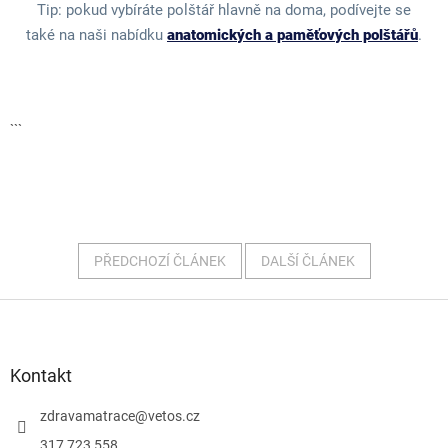
Tip: pokud vybíráte polštář hlavně na doma, podívejte se
také na naši nabídku
anatomických a paměťových polštářů
.
```
PŘEDCHOZÍ ČLÁNEK
DALŠÍ ČLÁNEK
Z
á
p
Kontakt
a
zdravamatrace
@
vetos.cz
t
317 723 558