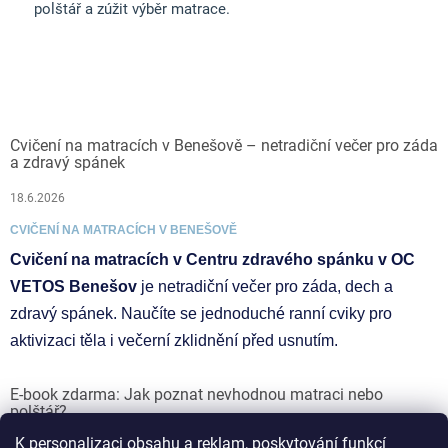
polštář a zúžit výběr matrace.
Cvičení na matracích v Benešově – netradiční večer pro záda
a zdravý spánek
18.6.2026
CVIČENÍ NA MATRACÍCH V BENEŠOVĚ
Cvičení na matracích v Centru zdravého spánku v OC
VETOS Benešov
je netradiční večer pro záda, dech a
zdravý spánek. Naučíte se jednoduché ranní cviky pro
aktivizaci těla i večerní zklidnění před usnutím.
E-book zdarma: Jak poznat nevhodnou matraci nebo
polštář?
K personalizaci obsahu a reklam, poskytování funkcí
17.6.2026