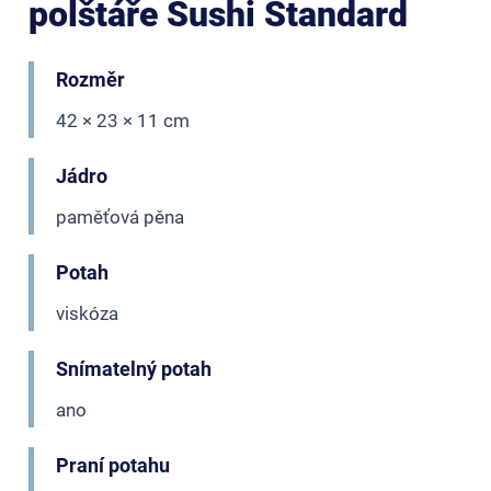
polštáře Sushi Standard
Rozměr
42 × 23 × 11 cm
Jádro
paměťová pěna
Potah
viskóza
Snímatelný potah
ano
Praní potahu