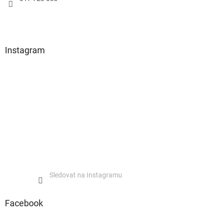
í
Instagram
Sledovat na Instagramu
Facebook