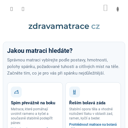
Přejít
NÁKUP
na
obsah
KOŠÍK
Matrace
Jakou matraci hledáte?
Správnou matraci vybírejte podle postavy, hmotnosti,
polohy spánku, požadované tuhosti a citlivých míst na těle.
Začněte tím, co je pro vás při spánku nejdůležitější.
Spím převážně na boku
Řeším bolavá záda
Matrace, které pomáhají
Stabilní opora těla a vhodné
uvolnit rameno a kyčel a
rozložení tlaku v oblasti zad,
současně stabilně podepřít
ramen, kyčlí a beder.
pánev.
Prohlédnout matrace na bolavá