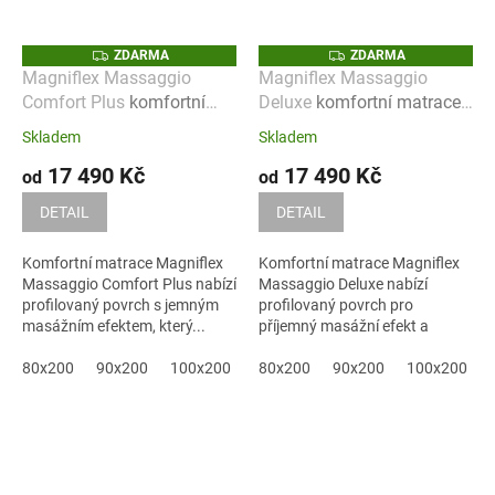
Z
Z
ZDARMA
ZDARMA
D
D
Magniflex Massaggio
Magniflex Massaggio
A
A
Comfort Plus
komfortní
Deluxe
komfortní matrace
R
R
M
M
matrace s masážním
s profilovaným povrchem a
A
A
Skladem
Skladem
efektem a podporou těla
masážním efektem
17 490 Kč
17 490 Kč
od
od
DETAIL
DETAIL
Komfortní matrace Magniflex
Komfortní matrace Magniflex
Massaggio Comfort Plus nabízí
Massaggio Deluxe nabízí
profilovaný povrch s jemným
profilovaný povrch pro
masážním efektem, který...
příjemný masážní efekt a
stabilní podporu...
80x200
90x200
100x200
120x200
80x200
90x200
140x200
100x200
160x200