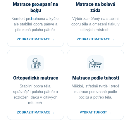
Matrace pro spaní na
Matrace na bolavá
boku
záda
Komfort pro ramena a kyčle,
Výběr zaměřený na stabilní
ale stabilní opora pánve a
oporu těla a omezení tlaku v
přirozená poloha páteře.
citlivých místech.
ZOBRAZIT MATRACE →
ZOBRAZIT MATRACE →
Ortopedické matrace
Matrace podle tuhosti
Stabilní opora těla,
Měkké, středně tvrdé i tvrdé
správnější poloha páteře a
matrace porovnané podle
rozložení tlaku v citlivých
pocitu a potřeb těla.
místech.
ZOBRAZIT MATRACE →
VYBRAT TUHOST →