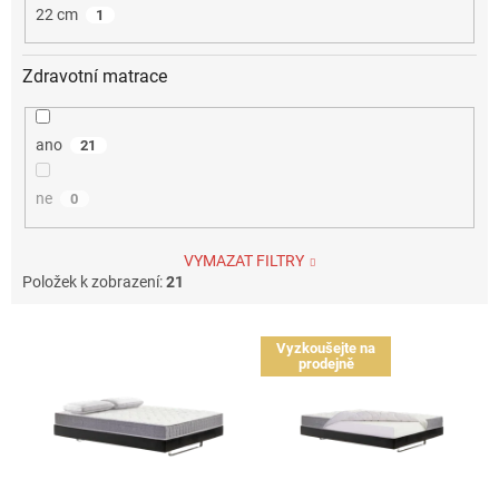
22 cm
1
Zdravotní matrace
ano
21
ne
0
VYMAZAT FILTRY
Položek k zobrazení:
21
V
Vyzkoušejte na
ý
prodejně
p
i
s
p