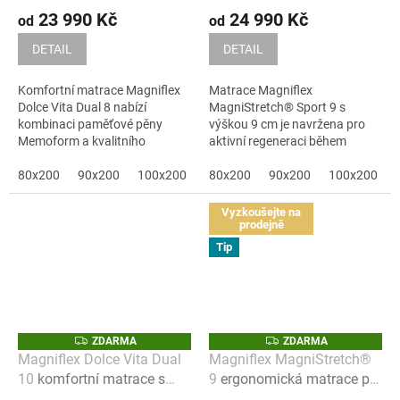
23 990 Kč
24 990 Kč
od
od
DETAIL
DETAIL
Komfortní matrace Magniflex
Matrace Magniflex
Dolce Vita Dual 8 nabízí
MagniStretch® Sport 9 s
kombinaci paměťové pěny
výškou 9 cm je navržena pro
Memoform a kvalitního
aktivní regeneraci během
pěnového jádra pro...
spánku. Kombinuje...
80x200
90x200
100x200
120x200
80x200
90x200
140x200
100x200
160x200
Vyzkoušejte na
prodejně
Tip
Z
Z
ZDARMA
ZDARMA
D
D
Magniflex Dolce Vita Dual
Magniflex MagniStretch®
A
A
10
komfortní matrace s
9
ergonomická matrace pro
R
R
M
M
paměťovou pěnou
regeneraci páteře během