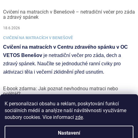
Cvičení na matracích v Benešově – netradiční večer pro záda
a zdravý spánek
18.6.2026
CVIČENÍ NA MATRACÍCH V BENEŠOVĚ
Cvičení na matracích v Centru zdravého spánku v OC
VETOS Benešov
je netradiční večer pro záda, dech a
zdravý spánek. Naučíte se jednoduché ranní cviky pro
aktivizaci těla i večerní zklidnění před usnutím.
E-book zdarma: Jak poznat nevhodnou matraci nebo
polštář?
K personalizaci obsahu a reklam, poskytování funkcí
17.6.2026
sociálních médií a analýze naší návštěvnosti využíváme
soubory cookies. Více informací
zde
.
Vytvořil Shoptet
Nastavení