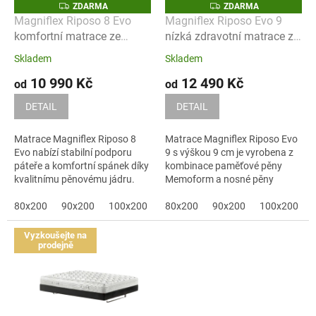
Z
Z
ZDARMA
ZDARMA
r
D
D
Magniflex Riposo 8 Evo
Magniflex Riposo Evo 9
A
A
o
komfortní matrace ze
nízká zdravotní matrace z
R
R
M
M
studené pěny
paměťové pěny
d
A
A
Skladem
Skladem
u
10 990 Kč
12 490 Kč
od
od
k
DETAIL
DETAIL
t
ů
Matrace Magniflex Riposo 8
Matrace Magniflex Riposo Evo
Evo nabízí stabilní podporu
9 s výškou 9 cm je vyrobena z
páteře a komfortní spánek díky
kombinace paměťové pěny
kvalitnímu pěnovému jádru.
Memoform a nosné pěny
Elioform....
80x200
90x200
100x200
120x200
80x200
90x200
140x200
100x200
160x200
Vyzkoušejte na
prodejně