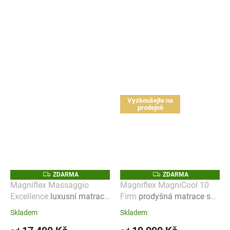
Vyzkoušejte na
prodejně
Z
Z
ZDARMA
ZDARMA
D
D
Magniflex Massaggio
Magniflex MagniCool 10
A
A
Excellence
luxusní matrace
Firm
prodyšná matrace s
R
R
M
M
s masážním efektem a
chladivým efektem
A
A
Skladem
Skladem
vysokým komfortem