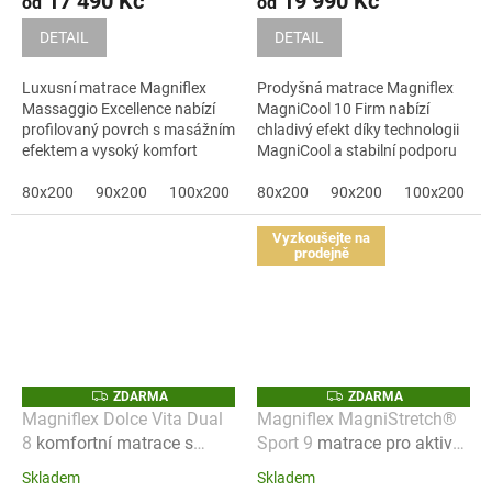
17 490 Kč
19 990 Kč
od
od
DETAIL
DETAIL
Luxusní matrace Magniflex
Prodyšná matrace Magniflex
Massaggio Excellence nabízí
MagniCool 10 Firm nabízí
profilovaný povrch s masážním
chladivý efekt díky technologii
efektem a vysoký komfort
MagniCool a stabilní podporu
během...
páteře.
80x200
90x200
100x200
120x200
80x200
90x200
140x200
100x200
160x200
Vyzkoušejte na
prodejně
Z
Z
ZDARMA
ZDARMA
D
D
Magniflex Dolce Vita Dual
Magniflex MagniStretch®
A
A
8
komfortní matrace s
Sport 9
matrace pro aktivní
R
R
M
M
paměťovou pěnou pro
životní styl
A
A
Skladem
Skladem
každodenní spánek