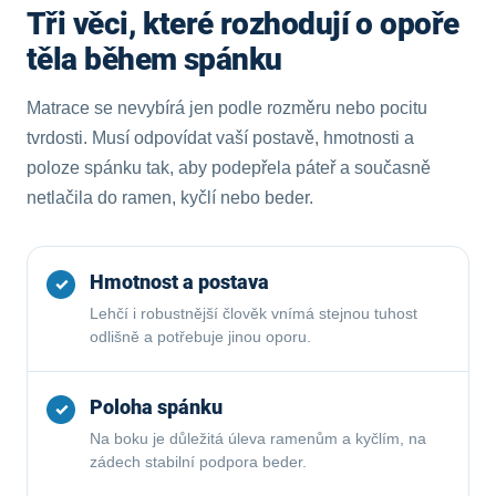
n
í
Tři věci, které rozhodují o opoře
í
p
těla během spánku
r
v
k
Matrace se nevybírá jen podle rozměru nebo pocitu
y
v
tvrdosti. Musí odpovídat vaší postavě, hmotnosti a
ý
poloze spánku tak, aby podepřela páteř a současně
p
netlačila do ramen, kyčlí nebo beder.
i
s
u
Hmotnost a postava
✓
Lehčí i robustnější člověk vnímá stejnou tuhost
odlišně a potřebuje jinou oporu.
Poloha spánku
✓
Na boku je důležitá úleva ramenům a kyčlím, na
zádech stabilní podpora beder.