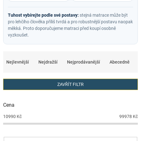
Tuhost vybírejte podle své postavy:
stejná matrace může být
pro lehčího člověka příliš tvrdá a pro robustnější postavu naopak
měkká. Proto doporučujeme matraci před koupí osobně
vyzkoušet.
Ř
a
Nejlevnější
Nejdražší
Nejprodávanější
Abecedně
z
e
ZAVŘÍT FILTR
n
í
Cena
p
r
10990
Kč
99978
Kč
o
d