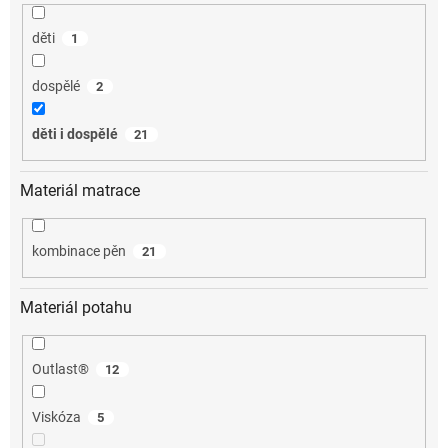
děti
1
dospělé
2
děti i dospělé
21
Materiál matrace
kombinace pěn
21
Materiál potahu
Outlast®
12
Viskóza
5