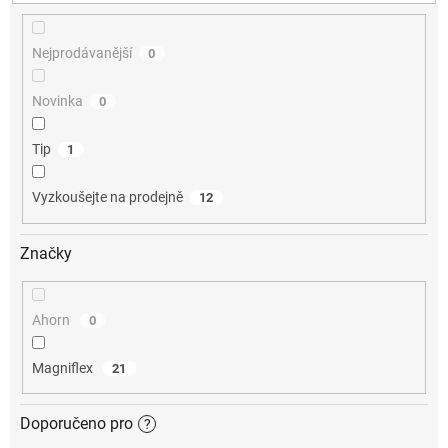
u
k
Nejprodávanější
0
t
ů
Novinka
0
Tip
1
Vyzkoušejte na prodejně
12
Značky
Ahorn
0
Magniflex
21
Doporučeno pro
?