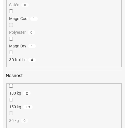
Satén
0
MagniCool
1
Polyester
0
MagniDry
1
3D textilie
4
Nosnost
180 kg
2
150 kg
19
80 kg
0