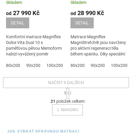
A
A
Skladem
Skladem
Memoform
spánku
27 990 Kč
28 990 Kč
od
od
DETAIL
DETAIL
Komfortní matrace Magniflex
Matrace Magniflex
Dolce Vita Dual 10 s
MagniStretch® jsou navrženy
paměťovou pěnou Memoform
pro aktivní regeneraci těla
nabízí vyvážený poměr
během spánku. Díky speciální
podpory páteře a...
konstrukci...
80x200
90x200
100x200
120x200
80x200
90x200
140x200
100x200
160x200
NAČÍST 9 DALŠÍCH
S
1
2
t
O
r
21
položek celkem
v
á
l
NAHORU
n
á
k
o
d
v
a
á
JAK VYBRAT SPRÁVNOU MATRACI
c