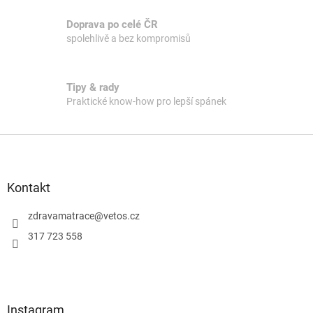
Doprava po celé ČR
spolehlivě a bez kompromisů
Tipy & rady
Praktické know-how pro lepší spánek
Z
á
p
Kontakt
a
zdravamatrace
@
vetos.cz
t
í
317 723 558
Instagram