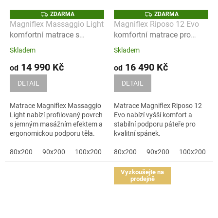
Z
Z
ZDARMA
ZDARMA
D
D
Magniflex Massaggio Light
Magniflex Riposo 12 Evo
A
A
komfortní matrace s
komfortní matrace pro
R
R
M
M
jemným masážním
zdravý spánek
A
A
Skladem
Skladem
efektem
14 990 Kč
16 490 Kč
od
od
DETAIL
DETAIL
Matrace Magniflex Massaggio
Matrace Magniflex Riposo 12
Light nabízí profilovaný povrch
Evo nabízí vyšší komfort a
s jemným masážním efektem a
stabilní podporu páteře pro
ergonomickou podporu těla.
kvalitní spánek.
Je...
80x200
90x200
100x200
120x200
80x200
90x200
140x200
100x200
160x200
Vyzkoušejte na
prodejně