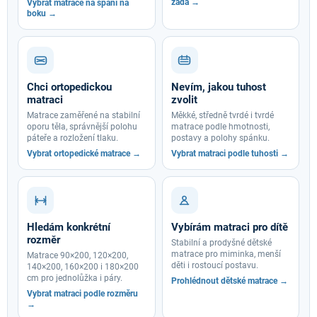
záda →
Vybrat matrace na spaní na
boku →
Chci ortopedickou
Nevím, jakou tuhost
matraci
zvolit
Matrace zaměřené na stabilní
Měkké, středně tvrdé i tvrdé
oporu těla, správnější polohu
matrace podle hmotnosti,
páteře a rozložení tlaku.
postavy a polohy spánku.
Vybrat ortopedické matrace →
Vybrat matraci podle tuhosti →
Hledám konkrétní
Vybírám matraci pro dítě
rozměr
Stabilní a prodyšné dětské
matrace pro miminka, menší
Matrace 90×200, 120×200,
děti i rostoucí postavu.
140×200, 160×200 i 180×200
cm pro jednolůžka i páry.
Prohlédnout dětské matrace →
Vybrat matraci podle rozměru
→