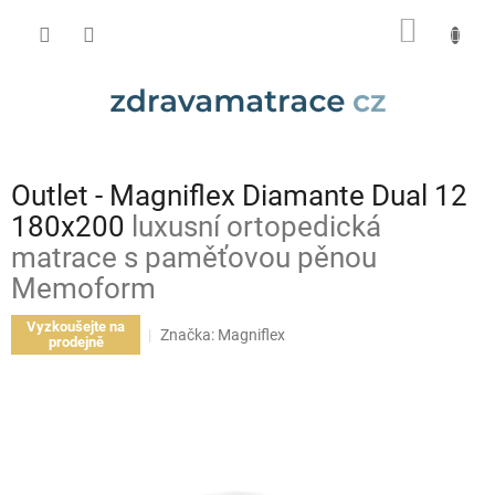
Přejít
NÁKUP
na
obsah
KOŠÍK
Outlet - Magniflex Diamante Dual 12
180x200
luxusní ortopedická
matrace s paměťovou pěnou
Memoform
Vyzkoušejte na
Značka:
Magniflex
prodejně