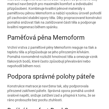
matrací navržených pro maximální komfort a individuální
přizpůsobení. Kombinuje kvalitní pěnové materiály s
paměťovou pěnou Memoform a nabízí vysokou úroveň pohodlí
při zachování stabilní opory těla. Díky propracované konstrukci
pomáhá snižovat tlak na zatěžované části těla a podporuje
kvalitní regeneraci během spánku.
Paměťová pěna Memoform
Vrchní vrstva z paměťové pěny Memoform reaguje na tlak a
teplotu těla a přizpůsobuje se jeho přirozeným křivkám.
Pomáhá rovnoměrně rozložit hmotnost těla a omezuje vznik
tlakových bodů, které často způsobují převalování nebo
nepohodlí během noci.
Podpora správné polohy páteře
Konstrukce matrace je navržena tak, aby podporovala
přirozené zakřivení páteře. Správná opora pomáhá uvolnit
svalové napětí, snižuje zatížení zad a přispívá k tomu, že se
ráno probouzíte bez pocitu ztuhlosti.