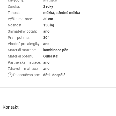
Kategorie
:
Matrace
Záruka
:
2 roky
Tuhost
:
měkká, středně měkká
Výška matrace
:
30 cm
Nosnost
:
150 kg
Snímatelný potah
:
ano
Praní potahu
:
30°
Vhodné pro alergiky
:
ano
Materiál matrace
:
kombinace pěn
Materiál potahu
:
Outlast®
Partnerská matrace
:
ano
Zdravotní matrace
:
ano
?
Doporučeno pro
:
děti i dospělé
Z
á
p
Kontakt
a