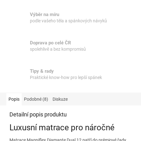
Výběr na míru
podle vašeho těla a spánkových návyků
Doprava po celé ČR
spolehlivě a bez kompromisů
Tipy & rady
Praktické know-how pro lepší spánek
Popis
Podobné (8)
Diskuze
Detailní popis produktu
Luxusní matrace pro náročné
Matrace Magniflex Diamante Dual 12 patří do prémiové řady